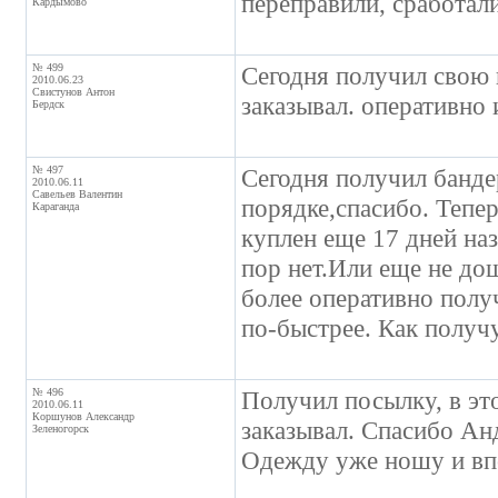
переправили, сработал
Кардымово
№ 499
Сегодня получил свою п
2010.06.23
Свистунов Антон
заказывал. оперативно 
Бердск
№ 497
Сегодня получил банд
2010.06.11
Савельев Валентин
порядке,спасибо. Теп
Караганда
куплен еще 17 дней наз
пор нет.Или еще не до
более оперативно полу
по-быстрее. Как получ
№ 496
Получил посылку, в это
2010.06.11
Коршунов Александр
заказывал. Спасибо Анд
Зеленогорск
Одежду уже ношу и вп