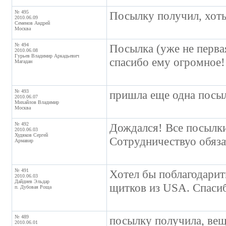
№ 495
Посылку получил, хоть
2010.06.09
Семенов Андрей
Москва
№ 494
Посылка (уже не перва
2010.06.08
Гурьев Владимир Аркадьевич
спасибо ему огромное!
Магадан
№ 493
пришла еще одна посыл
2010.06.07
Михайлов Владимир
Москва
№ 492
Дождался! Все посылки
2010.06.03
Худяков Сергей
Сотрудничествуо обяза
Армавир
№ 491
Хотел бы поблагодарит
2010.06.03
Дайдиев Эльдар
щитков из USA. Спаси
п. Дубовая Роща
№ 489
посылку получила, вещи
2010.06.01