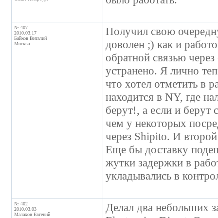
№ 407
Получил свою очередн
2010.03.17
Байков Виталий
доволен ;) как и работ
Москва
обратной связью через 
устранено. Я лично те
что хотел отметить в р
находится в NY, где н
берут!, а если и берут
чем у некоторых посре
через Shipito. И второй
Еще бы доставку подеше
жутки задержки в рабо
укладывались в контро
№ 402
Делал два небольших з
2010.03.03
Малахов Евгений