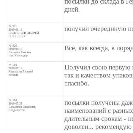
посылки до склада в Ге
дней.
№ 521
получил очереднную по
2010.08.13
ПАНТЕЛЕЕВ АНДРЕЙ
П.РОЩИНО
№ 520
Все, как всегда, в поря
2010.08.13
Ластовка Татьяна
гор. Краснодар
№ 519
Получил свою первую п
2010.08.12
Куделькин Василий
так и качеством упаков
Москва
спасибо.
№ 518
посылки получены даже
2010.07.25
Сальников Станислав
наименований с разных
Владивосток
длительным срокам - н
доволен... рекомендую