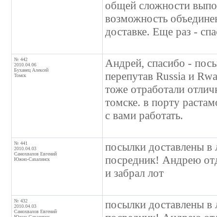
общей сложности выпол
возможность объединен
доставке. Еще раз - сп
№ 442
Андрей, спасибо - посы
2010.04.06
Буханец Алексей
перепутав Russia и Rw
Томск
тоже отработали отлич
томске. в порту растам
с вами работать.
№ 441
посылки доставлены в 
2010.04.03
Самохвалов Евгений
посредник! Андрею отд
Южно-Сахалинск
и забрал лот
№ 432
посылки доставлены в 
2010.04.03
Самохвалов Евгений
Южно-Сахалинск