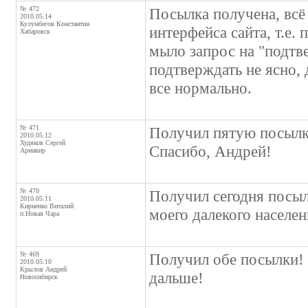
№ 472
Посылка получена, всё
2010.05.14
Кулумбегов Константин
интерфейса сайта, т.е.
Хабаровск
мыло запрос на "подтв
подтверждать не ясно, 
все нормально.
№ 471
Получил пятую посылк
2010.05.12
Худяков Сергей
Спасибо, Андрей!
Армавир
№ 470
Получил сегодня посы
2010.05.11
Кириенко Виталий
моего далекого населен
п.Новая Чара
№ 469
Получил обе посылки! 
2010.05.10
Крылов Андрей
дальше!
Новосибирск