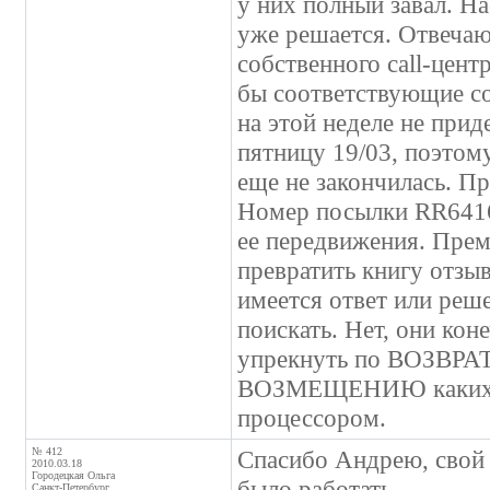
у них полный завал. Н
уже решается. Отвечаю
собственного call-цент
бы соответствующие со
на этой неделе не прид
пятницу 19/03, поэтому
еще не закончилась. Пр
Номер посылки RR6416
ее передвижения. Пре
превратить книгу отзыв
имеется ответ или реш
поискать. Нет, они ко
упрекнуть по ВОЗВРАТ
ВОЗМЕЩЕНИЮ каких-ли
процессором.
№ 412
Спасибо Андрею, свой 
2010.03.18
Городецкая Ольга
было работать.
Санкт-Петербург