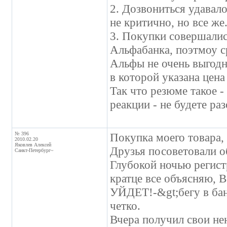
2. Дозвониться удавало
не критично, но все же
3. Покупки совершалис
Альфабанка, поэтмоу ср
Альфы не очень выгодны
в которой указана цена
Так что резюме такое -
реакции - не будете ра
№ 396
Покупка моего товара, 
2010.02.20
Яковлев Алексей
Друзья посоветовали о
Санкт-Петербург~
Глубокой ночью регист
кратце все объясняю
УЙДЕТ!-&gt;бегу в бан
четко.
Вчера получил свои нен