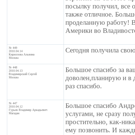
посылку получил, все 
также отличное. Больш
проделанную работу! В
Америки во Владивосток
№ 449
Сегодня получила свою
2010.04.14
Кириллова Альвина
Москва
№ 448
Большое спасибо за ва
2010.04.13
Владимирский Сергей
доволен,планирую и в 
Москва
раз спасибо.
№ 447
Большое спасибо Андре
2010.04.12
Гурьев Владимир Аркадьевич
услугами, не сразу пол
Магадан
простительно, как-ника
ему позвонить. И кажд