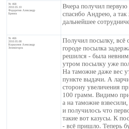
№ 468
Вчера получил первую
2010.05.10
Федоричев Александр
спасибо Андрею, а так 
Брянск
дальнейшее сотрудниче
№ 466
Получил посылку, всё 
2010.05.08
Коршунов Александр
городе посылка задержа
Зеленогорск
решился - была невним
утром посылку уже пол
На таможне даже вес ут
пункте выдачи. А ларч
сторону увеличения при
100 грамм. Видимо при 
а на таможне взвесили
и получилось что перво
такие вот казусы. К по
- всё пришло. Теперь 