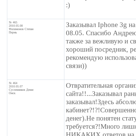
:)
№ 465
Заказывал Iphone 3g н
2010.05.08
Филимонов Степан
08.05. Спасибо Андрею
Пермь
также за вежливую и с
хороший посредник, ре
рекомендую использова
связи))
№ 464
Отвратительная органи
2010.05.07
Сусленников Денис
сайта!!...Заказывал р
Омск
заказывал!Здесь абсол
кабинет?!?!Совершенно
денег).Не понятен стат
требуется?!Много лишн
НИКАКИХ ответов на 