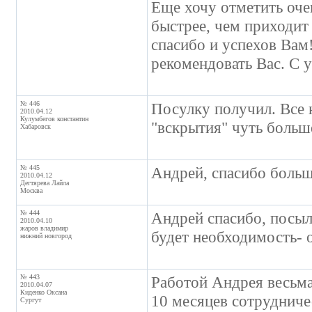
Еще хочу отметить оч
быстрее, чем приходит
спасибо и успехов Вам
рекомендовать Вас. С 
№ 446
Посулку получил. Все 
2010.04.12
Кулумбегов константин
"вскрытия" чуть больше
Хабаровск
№ 445
Андрей, спасибо больш
2010.04.12
Дегтярева Лайла
Москва
№ 444
Андрей спасибо, посыл
2010.04.10
жаров владимир
будет необходимость- 
нижний новгород
№ 443
Работой Андрея весьма
2010.04.07
Киденко Оксана
10 месяцев сотрудничес
Сургут