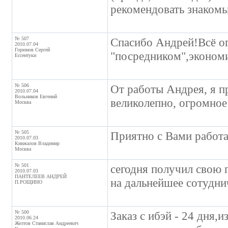
рекомендовать знакомы
№ 507
Спасибо Андрей!Всё о
2010.07.04
Горюнов Сергей
"посредником",эконом
Ессентуки
№ 506
От работы Андрея, я п
2010.07.04
Вольников Евгений
великолепно, огромно
Москва
№ 505
Приятно с Вами работ
2010.07.03
Кинжалов Владимир
Москва
№ 501
сегодня получил свою 
2010.07.03
ПАНТЕЛЕЕВ АНДРЕЙ
на дальнейшее сотудни
П.РОЩИНО
№ 500
Заказ с ибэй - 24 дня,и
2010.06.24
Желтов Станислав Андреевич