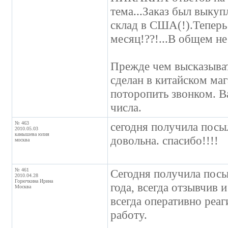
тема...Заказ был выкуп
склад в США(!).Теперь
месяц!??!...В общем не 
Прежде чем высказыват
сделан в китайском ма
поторопить звонком. 
числа.
№ 463
сегодня получила посыл
2010.05.03
камышева юлия
довольна. спасибо!!!!
москва
№ 461
Сегодня получила пос
2010.04.28
Горючкина Ирина
года, всегда отзывчив 
Москва
всегда оперативно реа
работу.