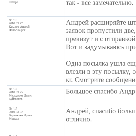
так - все замечательно.
Самара
№ 419
Андрей расширяйте ш
2010.03.27
Крылов Андрей
заявок пропустили две,
Новосибирск
превизут и с отправкой
Вот и задумываюсь при
Одна посылка ушла еще
влезли в эту посылку, о
кг. Смотрите сообщени
№ 418
Большое спасибо Андре
2010.03.25
Меркурьев Денис
Куйбышев
№ 417
Андрей, спасибо больш
2010.03.22
Горючкина Ирина
отлично.
Москва