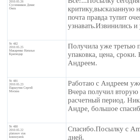
Всё!...Посылку сегодн
2010.05.26
Сусленников Денис
критику,высказанную н
Омск
почта правда тупит оч
узнавать.Извинились и
№ 482
Получила уже третью по
2010.05.25
Макаренко Наталья
упаковка, цена, сроки
Краснодар
Андреем.
№ 481
Работаю с Андреем уже 
2010.05.23
Паршутин Сергей
Вчера получил вторую 
Москва
расчетный период. Ник
Андре, большое спасиб
№ 480
Спасибо.Посылку с Am
2010.05.22
platonov stas
дней.
krasnoyarsk