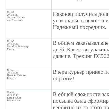
№ 453
Наконец получила долг
2010.04.17
Ластовка Татьяна
упакованы, в целости 
гор. Краснодар
Надежный посредник.
№ 452
В общем заказывал впе
2010.04.16
Михайлов Владимир
дней. Качество упаковк
Москва
дальше. Трекинг EC50
№ 451
Вчера курьер принес п
2010.04.16
Цветкова Светлана
образом!
Курган
№ 450
В общей сложности зак
2010.04.15
Красий Семен
посылка была сформиро
Владивосток
вероятно из-за этого пр