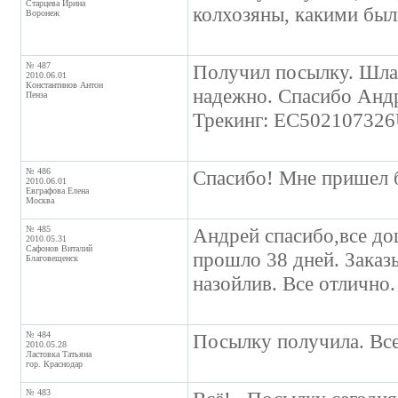
Старцева Ирина
колхозяны, какими был
Воронеж
№ 487
Получил посылку. Шла 
2010.06.01
Константинов Антон
надежно. Спасибо Андр
Пенза
Трекинг: EC50210732
№ 486
Спасибо! Мне пришел б
2010.06.01
Евграфова Елена
Москва
№ 485
Андрей спасибо,все до
2010.05.31
Сафонов Виталий
прошло 38 дней. Заказ
Благовещенск
назойлив. Все отлично.
№ 484
Посылку получила. Все,
2010.05.28
Ластовка Татьяна
гор. Краснодар
№ 483