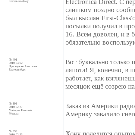
Electronica Direct. С п
Ростов-на-Дону
слишком поздно сообщи
был выслан First-Class
посылки получил в про
16. Всем доволен, и в 
обязательно воспользу
№ 401
Вот буквально только 
2010.03.02
Прескарьян Анастасия
ляпота! Я, конечно, в 
Екатеринбург
работает, как взглянеш
месяцок ещё созрею на 
№ 399
Заказ из Америки радиа
2010.02.27
Майоров Николай
Америку завалило снег
Москва
№ 398
Хочу поделится опытом
2010.02.23