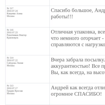
№ 517
Спасибо большое, Андр
2010.07.24
Кищенко Алена
работы!!!
Москва
№ 516
Отличная упаковка, вс
2010.07.23
Решетников Виктор
что немного огорчает -
Красноярск
справляются с нагрузко
№ 514
Вчера забрала посылку
2010.07.22
Сабурова Лилия
аккурантностью! Все п
Москва
Вы, как всегда, на высот
№ 513
Андрей как всегда отли
2010.07.17
Гридин Ярослав
огромное СПАСИБО!
Москва