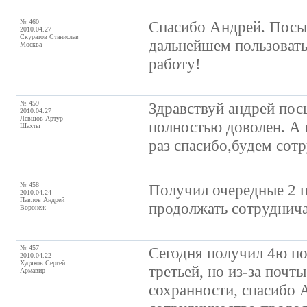
№ 460
Спасибо Андрей. Посыл
2010.04.27
Скуратов Станислав
дальнейшем пользовать
Москва
работу!
№ 459
Здравствуй андрей посы
2010.04.27
Левшов Артур
полностью доволен. А 
Шахты
раз спасибо,будем сотр
№ 458
Получил очередные 2 п
2010.04.24
Павлов Андрей
продолжать сотруднича
Воронеж
№ 457
Сегодня получил 4ю по
2010.04.22
Худяков Сергей
третьей, но из-за почт
Армавир
сохранности, спасиб