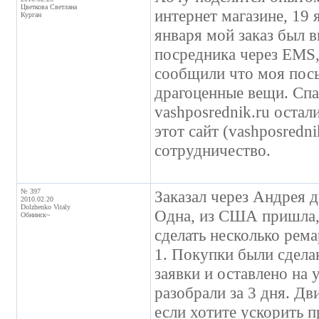
Цветкова Светлана
интернет магазине, 19 
Курган
января мой заказ был 
посредника через EMS,
сообщили что моя посыл
драгоценные вещи. Спас
vashposrednik.ru остали
этот сайт (vashposredn
сотрудничество.
№ 397
Заказал через Андрея д
2010.02.20
Dolzhenko Vitaly
Одна, из США пришла,
Обнинск~
сделать несколько рема
1. Покупки были сдела
заявки и оставлено на 
разобрали за 3 дня. Д
если хотите ускорить п