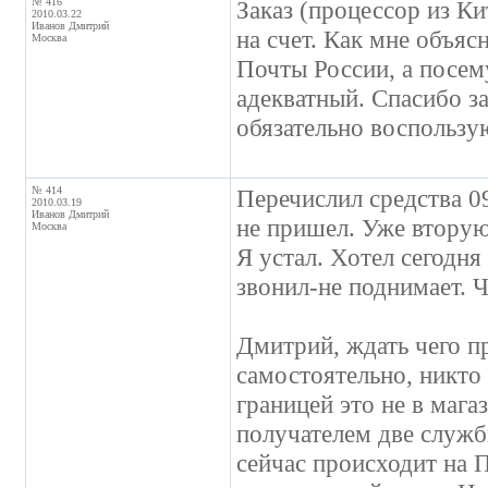
№ 416
Заказ (процессор из К
2010.03.22
Иванов Дмитрий
на счет. Как мне объя
Москва
Почты России, а посем
адекватный. Спасибо з
обязательно воспользу
№ 414
Перечислил средства 09
2010.03.19
Иванов Дмитрий
не пришел. Уже вторую
Москва
Я устал. Хотел сегодня
звонил-не поднимает. Ч
Дмитрий, ждать чего п
самостоятельно, никто 
границей это не в мага
получателем две службы
сейчас происходит на П