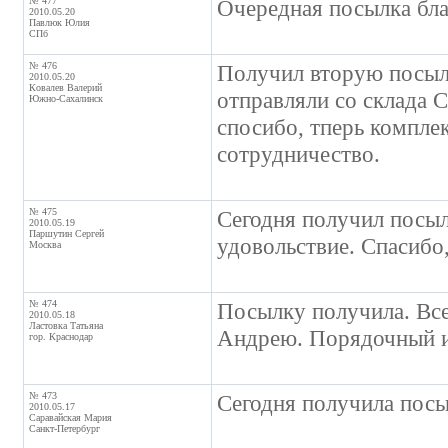
№ 477
Очередная посылка бла
2010.05.20
Павлюк Юлия
СПб
№ 476
Получил вторую посылк
2010.05.20
Ковалев Валерий
отправляли со склада 
Южно-Сахалинск
спосибо, тперь компле
сотрудничество.
№ 475
Сегодня получил посыл
2010.05.19
Паршутин Сергей
удовольствие. Спасибо
Москва
№ 474
Посылку получила. Все,
2010.05.18
Ластовка Татьяна
Андрею. Порядочный и
гор. Краснодар
№ 473
Сегодня получила посы
2010.05.17
Саравайская Мария
Санкт-Петербург