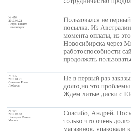
сотрудничество продол
№ 456
Пользовался не первый
2010.04.22
Петрик Никита
посылка. Из Австралии
Новосибирск
момента оплаты, из это
Новосибирска через Мо
работоспособности сай
продолжать пользовать
№ 455
Не в первый раз заказ
2010.04.21
Соколова Елена
долго,но это проблемы
Люберцы
Ждем литые диски с Е
№ 454
Спасибо, Андрей. Посы
2010.04.18
Новицкий Михаил
только что очень долг
Москва
магазинов, упаковали к