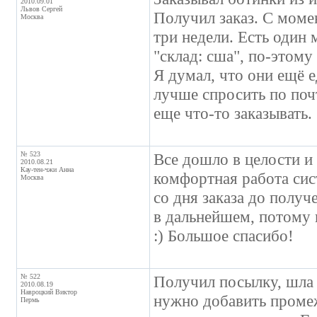
2010.09.01
Львов Сергей
Получил заказ. С момен
Москва
три недели. Есть один м
"склад: сша", по-этому
Я думал, что они ещё ед
лучше спросить по почт
еще что-то заказывать.
№ 523
Все дошло в целости и
2010.08.21
Кау-тен-чжи Анна
комфортная работа сис
Москва
со дня заказа до получ
в дальнейшем, потому 
:) Большое спасибо!
№ 522
Получил посылку, шла 2
2010.08.19
Навроцкий Виктор
нужно добавить промеж
Пермь