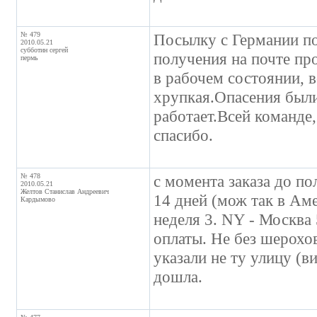
№ 479
Посылку с Германии по
2010.05.21
субботин сергей
получения на почте пр
пермь
в рабочем состоянии, 
хрупкая.Опасения были
работает.Всей команде,
спасибо.
№ 478
с момента заказа до по
2010.05.21
Желтов Станислав Андреевич
14 дней (мож так в Амер
Кардымово
неделя 3. NY - Москва 
оплаты. Не без шерохо
указали не ту улицу (ви
дошла.