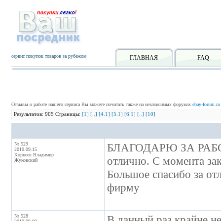
сервис покупок товаров за рубежом
ГЛАВНАЯ
FAQ
Отзывы о работе нашего сервиса Вы можете почитать также на независимых форумах
ebay-forum.ru
Результатов: 905 Страницы:
[1]
[..]
[4.1]
[5.1]
[6.1]
[..]
[10]
№ 529
БЛАГОДАРЮ ЗА РАБОТ
2010.09.15
Корнеев Владимир
отлично. С момента за
Жуковский
Большое спасибо за от
фирму
№ 528
В данный раз крайне не