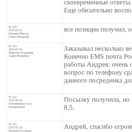
своевременные ответы. 
Еще обязательно воспо
№ 425
все позиции получил, о
2010.03.31
Изюмов Виктор
Санкт-Петербург
№ 423
Заказывал несколько ве
2010.03.30
Марычев Владимир
Конечно EMS почта Рос
Санкт-Петербург
работы Андрея: очень 
вопрос по телефону ср
данного посредника до
№ 422
Посылку получила, но 
2010.03.30
Овчинникова Алла
8,5.
Екатеринбург
№ 421
Андрей, спасибо огром
2010.03.28
Dmitrieva Svetlana