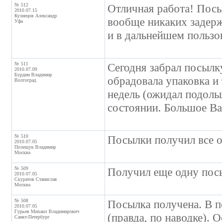
№ 512
Отличная работа! Посы
2010.07.15
Кузнецов Александр
вообще никаких задерж
Уфа
и в дальнейшем пользо
№ 511
Сегодня забрал посылк
2010.07.09
Бурдин Владимир
обрадовала упаковка и 
Волгоград
недель (ожидал подоль
состоянии. Большое Ва
№ 510
Посылки получил все о
2010.07.05
Полещук Владимир
Москва
№ 509
Получил еще одну посыл
2010.07.05
Скуратов Станислав
Москва
№ 508
Посылка получена. В по
2010.07.05
Гурьев Михаил Владимирович
(правда, по наводке). 
Санкт-Петербург