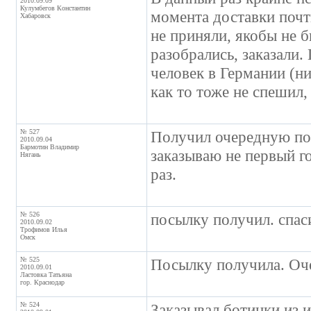
2010.09.09
Кулумбегов Константин
момента доставки почти
Хабаровск
не приняли, якобы не б
разобрались, заказали.
человек в Германии (ни
как то тоже не спешил,
№ 527
Получил очередную пос
2010.09.04
Бармотин Владимир
заказываю не первый го
Нягань
раз.
№ 526
посылку получил. спас
2010.09.02
Трофимов Илья
Омск
№ 525
Посылку получила. Оче
2010.09.01
Ластовка Татьяна
гор. Краснодар
№ 524
Заказывал ботинки из 