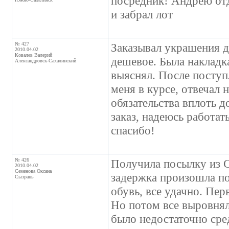
посредник! Андрею отд
и забрал лот
№ 427
Заказывал украшения д
2010.04.02
Ковалев Валерий
дешевое. Была накладк
Александровск-Сахалинский
выяснял. После поступ
меня в курсе, отвечал 
обязательства вплоть 
заказ, надеюсь работат
спасибо!
№ 426
Получила посылку из 
2010.04.02
Семенова Оксана
задержка произошла по
Сызрань
обувь, все удачно. Пе
Но потом все выровнял
было недостаточно сре