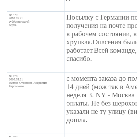
№ 479
Посылку с Германии по
2010.05.21
субботин сергей
получения на почте пр
пермь
в рабочем состоянии, 
хрупкая.Опасения были
работает.Всей команде,
спасибо.
№ 478
с момента заказа до по
2010.05.21
Желтов Станислав Андреевич
14 дней (мож так в Амер
Кардымово
неделя 3. NY - Москва 
оплаты. Не без шерохо
указали не ту улицу (ви
дошла.