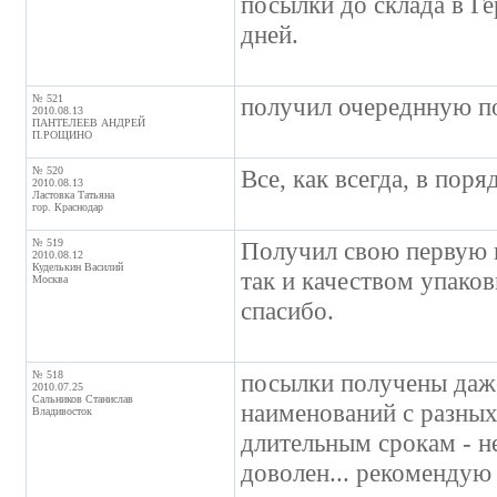
посылки до склада в Ге
дней.
№ 521
получил очереднную по
2010.08.13
ПАНТЕЛЕЕВ АНДРЕЙ
П.РОЩИНО
№ 520
Все, как всегда, в поря
2010.08.13
Ластовка Татьяна
гор. Краснодар
№ 519
Получил свою первую п
2010.08.12
Куделькин Василий
так и качеством упаков
Москва
спасибо.
№ 518
посылки получены даже
2010.07.25
Сальников Станислав
наименований с разных
Владивосток
длительным срокам - н
доволен... рекомендую