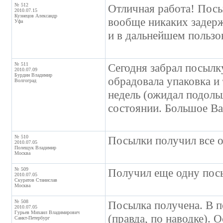
№ 512
Отличная работа! Посы
2010.07.15
Кузнецов Александр
вообще никаких задерж
Уфа
и в дальнейшем пользо
№ 511
Сегодня забрал посылк
2010.07.09
Бурдин Владимир
обрадовала упаковка и 
Волгоград
недель (ожидал подоль
состоянии. Большое Ва
№ 510
Посылки получил все о
2010.07.05
Полещук Владимир
Москва
№ 509
Получил еще одну посыл
2010.07.05
Скуратов Станислав
Москва
№ 508
Посылка получена. В по
2010.07.05
Гурьев Михаил Владимирович
(правда, по наводке). 
Санкт-Петербург