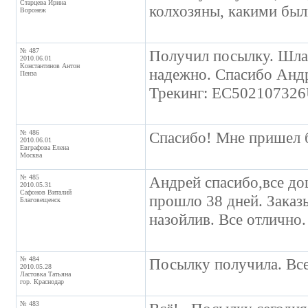
Старцева Ирина
колхозяны, какими был
Воронеж
№ 487
Получил посылку. Шла 
2010.06.01
Константинов Антон
надежно. Спасибо Андр
Пенза
Трекинг: EC50210732
№ 486
Спасибо! Мне пришел б
2010.06.01
Евграфова Елена
Москва
№ 485
Андрей спасибо,все до
2010.05.31
Сафонов Виталий
прошло 38 дней. Заказ
Благовещенск
назойлив. Все отлично.
№ 484
Посылку получила. Все,
2010.05.28
Ластовка Татьяна
гор. Краснодар
№ 483