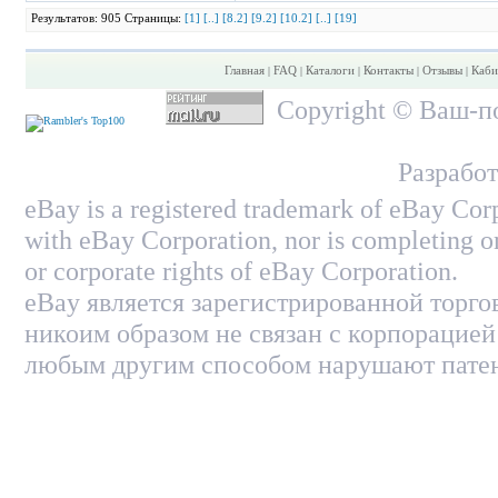
Результатов: 905 Страницы:
[1]
[..]
[8.2]
[9.2]
[10.2]
[..]
[19]
Главная
FAQ
Каталоги
Контакты
Отзывы
Каби
|
|
|
|
|
Copyright © Ваш-по
Разработ
eBay is a registered trademark of eBay Corp
with eBay Corporation, nor is completing on
or corporate rights of eBay Corporation.
eBay является зарегистрированной торго
никоим образом не связан с корпорацией
любым другим способом нарушают патен