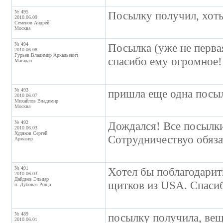
№ 495
Посылку получил, хоть
2010.06.09
Семенов Андрей
Москва
№ 494
Посылка (уже не перва
2010.06.08
Гурьев Владимир Аркадьевич
спасибо ему огромное!
Магадан
№ 493
пришла еще одна посыл
2010.06.07
Михайлов Владимир
Москва
№ 492
Дождался! Все посылки
2010.06.03
Худяков Сергей
Сотрудничествуо обяза
Армавир
№ 491
Хотел бы поблагодарит
2010.06.03
Дайдиев Эльдар
щитков из USA. Спаси
п. Дубовая Роща
№ 489
посылку получила, вещи
2010.06.01