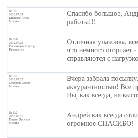
№ 517
Спасибо большое, Андр
2010.07.24
Кищенко Алена
работы!!!
Москва
№ 516
Отличная упаковка, вс
2010.07.23
Решетников Виктор
что немного огорчает -
Красноярск
справляются с нагрузко
№ 514
Вчера забрала посылку
2010.07.22
Сабурова Лилия
аккурантностью! Все п
Москва
Вы, как всегда, на высот
№ 513
Андрей как всегда отли
2010.07.17
Гридин Ярослав
огромное СПАСИБО!
Москва