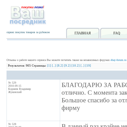
сервис покупок товаров за рубежом
ГЛАВНАЯ
FAQ
Отзывы о работе нашего сервиса Вы можете почитать также на независимых форумах
ebay-forum.ru
Результатов: 905 Страницы:
[1]
[..]
[8.2]
[9.2]
[10.2]
[..]
[19]
№ 529
БЛАГОДАРЮ ЗА РАБОТ
2010.09.15
Корнеев Владимир
отлично. С момента за
Жуковский
Большое спасибо за от
фирму
№ 528
В данный раз крайне не