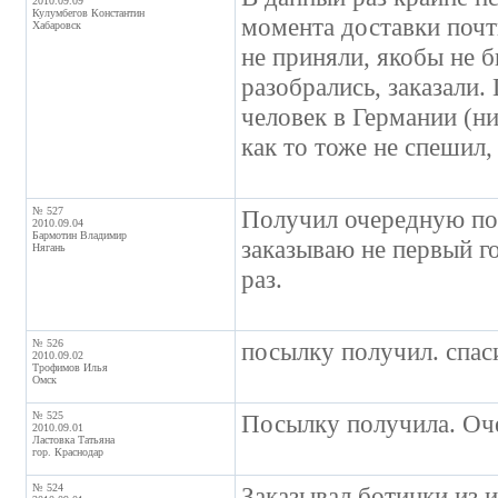
2010.09.09
Кулумбегов Константин
момента доставки почти
Хабаровск
не приняли, якобы не б
разобрались, заказали.
человек в Германии (ни
как то тоже не спешил,
№ 527
Получил очередную пос
2010.09.04
Бармотин Владимир
заказываю не первый го
Нягань
раз.
№ 526
посылку получил. спас
2010.09.02
Трофимов Илья
Омск
№ 525
Посылку получила. Оче
2010.09.01
Ластовка Татьяна
гор. Краснодар
№ 524
Заказывал ботинки из 