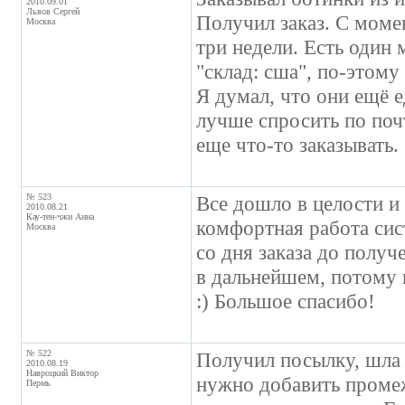
2010.09.01
Львов Сергей
Получил заказ. С момен
Москва
три недели. Есть один м
"склад: сша", по-этому
Я думал, что они ещё ед
лучше спросить по почт
еще что-то заказывать.
№ 523
Все дошло в целости и
2010.08.21
Кау-тен-чжи Анна
комфортная работа сис
Москва
со дня заказа до получ
в дальнейшем, потому 
:) Большое спасибо!
№ 522
Получил посылку, шла 2
2010.08.19
Навроцкий Виктор
нужно добавить промеж
Пермь