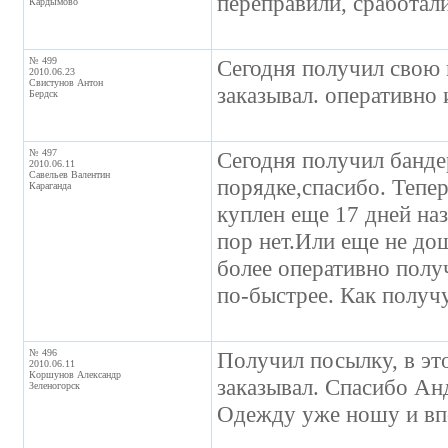
переправили, сработал
Кардымово
№ 499
Сегодня получил свою п
2010.06.23
Свистунов Антон
заказывал. оперативно 
Бердск
№ 497
Сегодня получил банд
2010.06.11
Савельев Валентин
порядке,спасибо. Теп
Караганда
куплен еще 17 дней наз
пор нет.Или еще не до
более оперативно полу
по-быстрее. Как получ
№ 496
Получил посылку, в это
2010.06.11
Коршунов Александр
заказывал. Спасибо Анд
Зеленогорск
Одежду уже ношу и вп