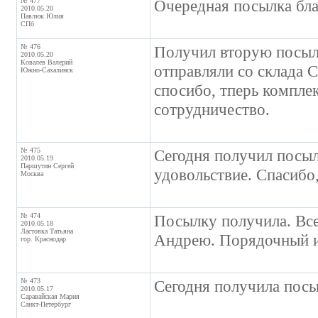
№ 477
Очередная посылка бла
2010.05.20
Павлюк Юлия
СПб
№ 476
Получил вторую посылк
2010.05.20
Ковалев Валерий
отправляли со склада 
Южно-Сахалинск
спосибо, тперь компле
сотрудничество.
№ 475
Сегодня получил посыл
2010.05.19
Паршутин Сергей
удовольствие. Спасибо
Москва
№ 474
Посылку получила. Все,
2010.05.18
Ластовка Татьяна
Андрею. Порядочный и
гор. Краснодар
№ 473
Сегодня получила посы
2010.05.17
Саравайская Мария
Санкт-Петербург