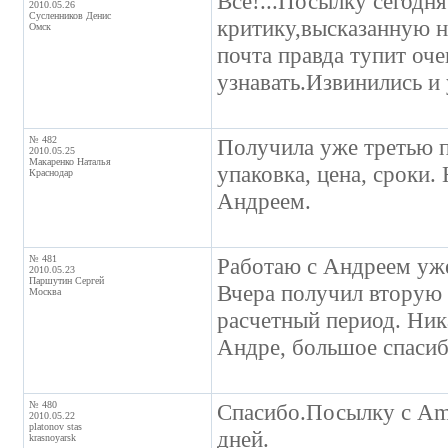
Всё!...Посылку сегодн
2010.05.26
Сусленников Денис
критику,высказанную н
Омск
почта правда тупит оч
узнавать.Извинились и
№ 482
Получила уже третью по
2010.05.25
Макаренко Наталья
упаковка, цена, сроки
Краснодар
Андреем.
№ 481
Работаю с Андреем уже 
2010.05.23
Паршутин Сергей
Вчера получил вторую 
Москва
расчетный период. Ник
Андре, большое спасиб
№ 480
Спасибо.Посылку с Am
2010.05.22
platonov stas
дней.
krasnoyarsk