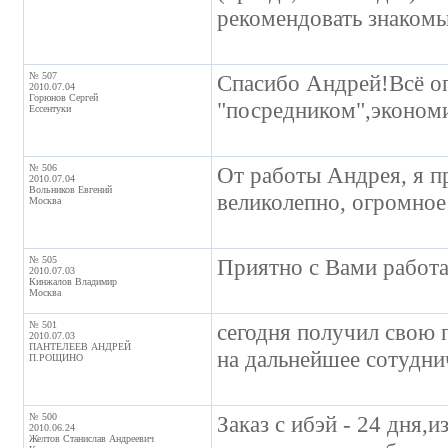
рекомендовать знакомы
№ 507
Спасибо Андрей!Всё о
2010.07.04
Горюнов Сергей
"посредником",эконом
Ессентуки
№ 506
От работы Андрея, я п
2010.07.04
Вольников Евгений
великолепно, огромно
Москва
№ 505
Приятно с Вами работ
2010.07.03
Кинжалов Владимир
Москва
№ 501
сегодня получил свою 
2010.07.03
ПАНТЕЛЕЕВ АНДРЕЙ
на дальнейшее сотудни
П.РОЩИНО
№ 500
Заказ с ибэй - 24 дня,и
2010.06.24
Желтов Станислав Андреевич