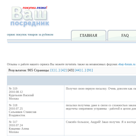
сервис покупок товаров за рубежом
ГЛАВНАЯ
FAQ
Отзывы о работе нашего сервиса Вы можете почитать также на независимых форумах
ebay-forum.ru
Результатов: 905 Страницы:
[1]
[..]
[42]
[43]
[44]
[..]
[91]
№ 519
Получил свою первую посылку. Очень доволен как ско
2010.08.12
Куделькин Василий
Москва
№ 518
посылки получены даже в связи со сложностью заказа
2010.07.25
недочеты оперативно устранены - работой в целом дов
Сальников Станислав
Владивосток
№ 517
Спасибо большое, Андрей! Заказ получен. Я в восторг
2010.07.24
Кищенко Алена
Москва