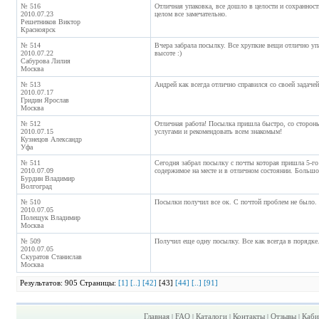
№ 516
Отличная упаковка, все дошло в целости и сохранности
2010.07.23
целом все замечательно.
Решетников Виктор
Красноярск
№ 514
Вчера забрала посылку. Все хрупкие вещи отлично упа
2010.07.22
высоте :)
Сабурова Лилия
Москва
№ 513
Андрей как всегда отлично справился со своей задач
2010.07.17
Гридин Ярослав
Москва
№ 512
Отличная работа! Посылка пришла быстро, со стороны
2010.07.15
услугами и рекомендовать всем знакомым!
Кузнецов Александр
Уфа
№ 511
Сегодня забрал посылку с почты которая пришла 5-го 
2010.07.09
содержимое на месте и в отличном состоянии. Большо
Бурдин Владимир
Волгоград
№ 510
Посылки получил все ок. С почтой проблем не было.
2010.07.05
Полещук Владимир
Москва
№ 509
Получил еще одну посылку. Все как всегда в порядке
2010.07.05
Скуратов Станислав
Москва
Результатов: 905 Страницы:
[1]
[..]
[42]
[43]
[44]
[..]
[91]
Главная
FAQ
Каталоги
Контакты
Отзывы
Каби
|
|
|
|
|