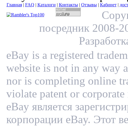
Главная
|
FAQ
|
Каталоги
|
Контакты
|
Отзывы
|
Кабинет
|
дос
Copy
посредник 2008-200
Разработк
eBay is a registered trade
website is not in any way a
nor is completing online tr
violate patent or corporate
eBay является зарегистр
корпорации eBay. Этот в