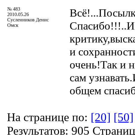
№ 483
Всё!...Посыл
2010.05.26
Сусленников Денис
Спасибо!!!..
Омск
критику,выск
и сохранности
очень!Так и 
сам узнавать
общем спасиб
На странице по:
[20]
[50]
Результатов: 905 Страни