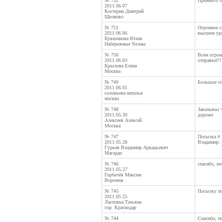
№ 752
Премного бл
2011.06.07
Костерин Дмитрий
Щелково
№ 751
Огромное сп
2011.06.06
высшем уро
Кувшинова Юлия
Набережные Челны
№ 750
Всем огромн
2011.06.03
отправки!!!
Крылова Елена
Москва
№ 749
Большое сп
2011.06.01
соловьева наталья
москва
№ 748
Заказывал ч
2011.05.30
дороже
Алексеев Алексей
Москва
№ 747
Посылка # 
2011.05.28
Владимир.
Гурьев Владимир Аркадьевич
Магадан
№ 746
спасибо, п
2011.05.27
Горбачёв Максим
Воронеж
№ 745
Посылку по
2011.05.25
Ластовка Татьяна
гор. Краснодар
№ 744
Спасибо, п