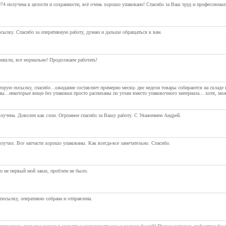
74 получена в целости и сохранности, всё очень хорошо упаковано! Спасибо за Ваш труд и профессиона
сылку. Спасибо за оперативную работу, думаю и дальше обращаться к вам.
ишли, все нормально! Продолжаем работать!
торую посылку, спасибо...ожидание составляет примерно месяц- две недели товары собираются на складе 
ны...некоторые вещи без упаковки просто распиханы по углам вместо упаковочного материала... хотя, мо
лучена. Доволен как слон. Огромное спасибо за Вашу работу. С Уважением Андрей.
лучил. Все запчасти хорошо упакованы. Как всегда-все замечательно. Спасибо.
о не первый мой заказ, проблем не было.
посылку, оперативно собрана и отправлена.