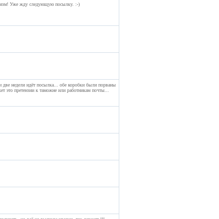
лизм! Уже жду следующую посылку. :-)
и две недели идёт посылка... обе коробки были порваны
жет это претензии к таможне или работникам почты...