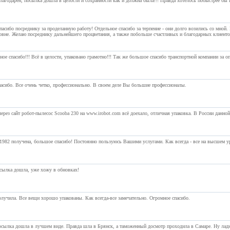
агодарен, посылка дошла в целости и сохранности как и должна была!!! Правда хотелось побыстрее бы п
асибо посреднику за проделанную работу! Отдельное спасибо за терпение - они долго возились со мной.
вне. Желаю посреднику дальнейшего процветания, а также побольше счастливых и благодарных клиенто
ое спасибо!!! Всё в целости, упаковано грамотно!!! Так же большое спасибо транспортной компании за о
асибо. Все очень четко, профессионально. В своем деле Вы большие профессионалы.
ерез сайт робот-пылесос Scooba 230 на www.irobot.com всё доехало, отличная упаковка. В России данно
1982 получена, большое спасибо! Постоянно пользуюсь Вашими услугами. Как всегда - все на высшем ур
осылка дошла, уже хожу в обновках!
лучила. Все вещи хорошо упакованы. Как всегда-все замечательно. Огромное спасибо.
осылка дошла в лучшем виде. Правда шла в Брянск, а таможенный досмотр проходила в Самаре. Ну ладн