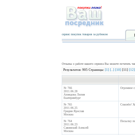
сервис покупок товаров за рубежом
Отзывы о работе нашего сервиса Вы можете почитать т
Результатов: 905 Страницы:
[1]
[..]
[10]
[11]
[12]
№ 766
Огромное сп
2011.06.28
Ахмедова Лилия
Екатеринбург
№ 765
Спасибо! Х
2011.06.25
Гридин Ярослав
Москва
№ 764
Посылку по
2011.06.23
Савинский Алексей
Москва