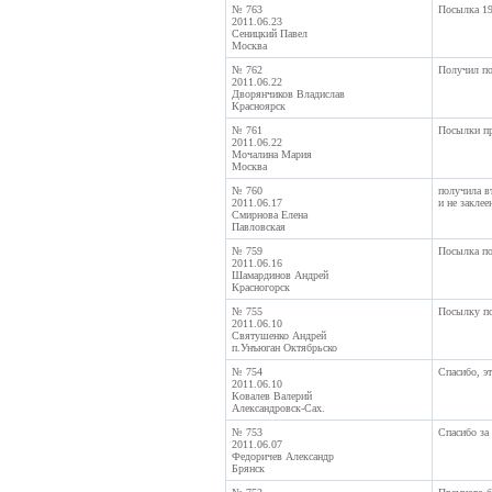
№ 763
Посылка 19
2011.06.23
Сеницкий Павел
Москва
№ 762
Получил по
2011.06.22
Дворянчиков Владислав
Красноярск
№ 761
Посылки пр
2011.06.22
Мочалина Мария
Москва
№ 760
получила в
2011.06.17
и не заклее
Смирнова Елена
Павловская
№ 759
Посылка по
2011.06.16
Шамардинов Андрей
Красногорск
№ 755
Посылку по
2011.06.10
Святушенко Андрей
п.Унъюган Октябрьско
№ 754
Спасибо, эт
2011.06.10
Ковалев Валерий
Александровск-Сах.
№ 753
Спасибо за 
2011.06.07
Федоричев Александр
Брянск