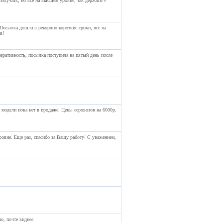
олучать, но всё на высшем уровне, так держать!!!
 Посылка дошла в рекордно короткие сроки, все на
в!
перативность, посылка поступила на пятый день после
й модели пока нет в продаже. Цены серовозов на 6000р.
овне. Еще раз, спасибо за Вашу работу! С уважением,
о, почте виднее.