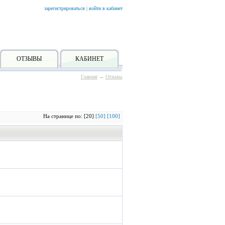
зарегистрироваться
|
войти в кабинет
ОТЗЫВЫ
КАБИНЕТ
Главная
→
Отзывы
На странице по: [20]
[50]
[100]