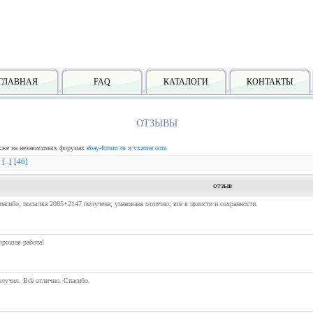
ГЛАВНАЯ
FAQ
КАТАЛОГИ
КОНТАКТЫ
ОТЗЫВЫ
акже на независимых форумах
ebay-forum.ru
и
vxzone.com
[..]
[46]
отзыв
асибо, посылка 2085+2147 получена, упакована отлично, все в целости и сохранности.
орошая работа!
лучил. Всё отлично. Спасибо.