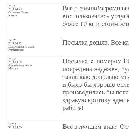
№ 721
Все отлично!огромная 
2011.04.23
Остапенко Елена
воспользовалась услуг
Калуга
более 10 кг и стоимост
№ 720
Посылка дошла. Все ка
2011.04.22
Шамардинов Андрей
Красногорск
№ 719
Посылка за номером E
2011.04.20
Агарков Александр
посредник надежен, буд
Москва
такие как: довольно ме
и было бы хорошо есл
производились бы поча
здравую критику админ
работе!
№ 718
Все в лучшем виде. От
2011.04.20