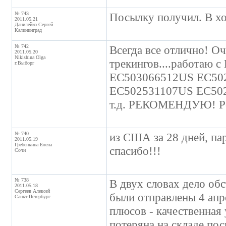
№ 743
Посылку получил. В хо
2011.05.21
Данилейко Сергей
Калининград
№ 742
Всегда все отлично! О
2011.05.20
Nikishina Olga
трекингов....работаю 
г.Выборг
EC503066512US EC50
EC502531107US EC50
т.д. РЕКОМЕНДУЮ! Реб
№ 740
из США за 28 дней, па
2011.05.19
Гребенкина Елена
спасибо!!!
Сочи
№ 738
В двух словах дело об
2011.05.18
Сергеев Алексей
были отправлены 4 апр
Санкт-Петербург
плюсов - качественная 
потеряна на складе пос