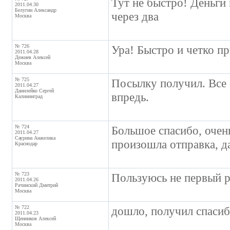
Тут не быстро! Деньги 
2011.04.30
Белугин Александр
через два
Москва
№ 726
Ура! Быстро и четко п
2011.04.28
Дежнев Алексей
Москва
№ 725
Посылку получил. Все 
2011.04.27
Данилейко Сергей
впредь.
Калининград
№ 724
Большое спасибо, очен
2011.04.27
Саурина Анжелика
произошла отправка, д
Краснодар
№ 723
Пользуюсь не первый р
2011.04.26
Рачинский Дмитрий
Москва
№ 722
дошло, получил спасиб
2011.04.23
Щенников Алексей
Москва