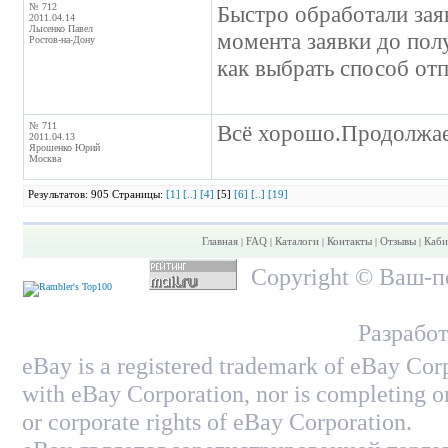
№ 712
Быстро обработали заяв
2011.04.14
Лысенко Павел
момента заявки до пол
Ростов-на-Дону
как выбрать способ отп
№ 711
Всё хорошо.Продолжаем
2011.04.13
Ярошенко Юрий
Москва
Результатов: 905 Страницы:
[1]
[..]
[4]
[5]
[6]
[..]
[19]
Главная
FAQ
Каталоги
Контакты
Отзывы
Каби
|
|
|
|
|
Copyright © Ваш-по
Разработ
eBay is a registered trademark of eBay Corp
with eBay Corporation, nor is completing on
or corporate rights of eBay Corporation.