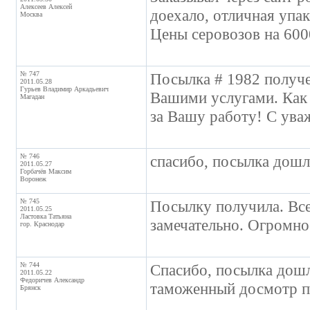
Алексеев Алексей
доехало, отличная упак
Москва
Цены серовозов на 600
№ 747
Посылка # 1982 получе
2011.05.28
Гурьев Владимир Аркадьевич
Вашими услугами. Как в
Магадан
за Вашу работу! С ува
№ 746
спасибо, посылка дошл
2011.05.27
Горбачёв Максим
Воронеж
№ 745
Посылку получила. Все
2011.05.25
Ластовка Татьяна
замечательно. Огромно
гор. Краснодар
№ 744
Спасибо, посылка дошл
2011.05.22
Федоричев Александр
таможенный досмотр пр
Брянск