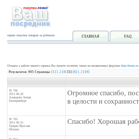
сервис покупок товаров за рубежом
ГЛАВНАЯ
FAQ
Отзывы о работе нашего сервиса Вы можете почитать также на независимых форумах
ebay-forum.ru
Результатов: 905 Страницы:
[1]
[..]
[4]
[5]
[6]
[..]
[19]
№ 766
Огромное спасибо, пос
2011.06.28
Ахмедова Лилия
в целости и сохранност
Екатеринбург
№ 765
Спасибо! Хорошая раб
2011.06.25
Гридин Ярослав
Москва