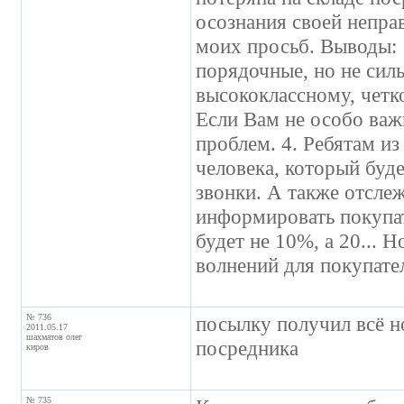
осознания своей непра
моих просьб. Выводы: 
порядочные, но не силь
высококлассному, четко
Если Вам не особо важн
проблем. 4. Ребятам и
человека, который буд
звонки. А также отсле
информировать покупат
будет не 10%, а 20... Н
волнений для покупател
№ 736
посылку получил всё н
2011.05.17
шахматов олег
посредника
киров
№ 735