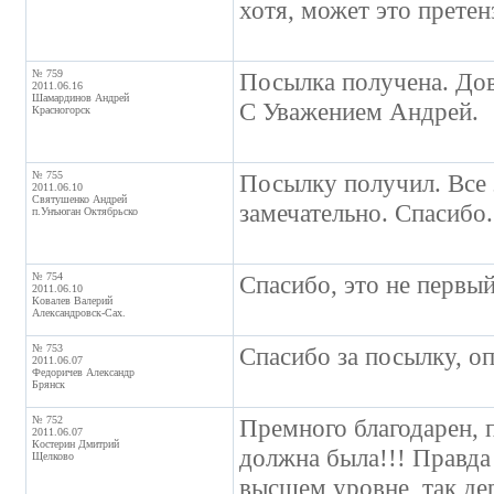
хотя, может это претен
№ 759
Посылка получена. Дов
2011.06.16
Шамардинов Андрей
С Уважением Андрей.
Красногорск
№ 755
Посылку получил. Все 
2011.06.10
Святушенко Андрей
замечательно. Спасибо.
п.Унъюган Октябрьско
№ 754
Спасибо, это не первый
2011.06.10
Ковалев Валерий
Александровск-Сах.
№ 753
Спасибо за посылку, оп
2011.06.07
Федоричев Александр
Брянск
№ 752
Премного благодарен, 
2011.06.07
Костерин Дмитрий
должна была!!! Правда 
Щелково
высшем уровне, так де