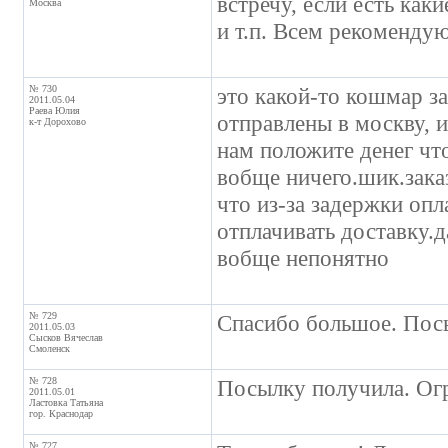
встречу, если есть как
Москва
и т.п. Всем рекомендую
№ 730
это какой-то кошмар за
2011.05.04
Раева Юлия
отправлены в москву, и
к-т Дорохово
нам положите денег чт
вобще ничего.шик.заказ
что из-за задержки оп
отплачивать доставку.д
вобще непонятно
№ 729
Спасибо большое. Пос
2011.05.03
Сысков Вячеслав
Смоленск
№ 728
Посылку получила. Огр
2011.05.01
Ластовка Татьяна
гор. Краснодар
№ 727