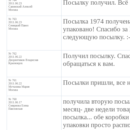
№ 764
Посылку получил. Всё 
2011.06.23
Савинский Алексей
Москва
№ 763
Посылка 1974 получена
2011.06.23
Сеницкий Павел
упаковано! Спасибо за
Москва
следующую посылку. :-
№ 762
Получил посылку. Спас
2011.06.22
Дворянчиков Владислав
обращаться к вам.
Красноярск
№ 761
Посылки пришли, все 
2011.06.22
Мочалина Мария
Москва
№ 760
получила вторую посыл
2011.06.17
Смирнова Елена
месяц- две недели това
Павловская
посылка... обе коробки
упаковки просто распи