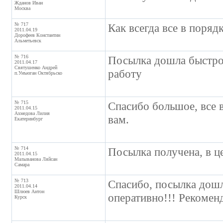
Жданов Иван
Москва
№ 717
Как всегда все в поря
2011.04.19
Дорофеев Константин
Альметьевск
№ 716
Посылка дошла быстро
2011.04.17
Святушенко Андрей
работу
п.Унъюган Октябрьско
№ 715
Спасибо большое, все в
2011.04.15
Ахмедова Лилия
вам.
Екатеринбург
№ 714
Посылка получена, в ц
2011.04.15
Малыванова Ляйсан
Самара
№ 713
Спасибо, посылка дошл
2011.04.14
Шлюев Антон
оперативно!!! Рекомен
Курск