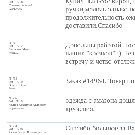
Купил пылесос кирби, 
2011.05.16
Кременев Алексей
ручки,мелочь однако н
Хабаровск
продолжительность ожи
доставили.Спасибо
№ 734
Довольны работой Пос
2011.05.12
Мочалина Мария
наших "косяков" :) Не 
Москва
встречу и четко отсле
№ 733
Заказ #14964. Товар п
2011.05.10
Власов Юрий
Москва
№ 732
одежда с амазона дошла
2011.05.10
Желтов Станислав Андреевич
вручения.
Кардымово
№ 731
Спасибо большое за Ва
2011.05.08
Раскин Игорь Владимирович