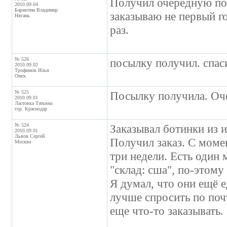
Получил очередную пос
2010.09.04
Бармотин Владимир
заказываю не первый го
Нягань
раз.
№ 526
посылку получил. спас
2010.09.02
Трофимов Илья
Омск
№ 525
Посылку получила. Оче
2010.09.01
Ластовка Татьяна
гор. Краснодар
№ 524
Заказывал ботинки из 
2010.09.01
Львов Сергей
Получил заказ. С момен
Москва
три недели. Есть один м
"склад: сша", по-этому
Я думал, что они ещё ед
лучше спросить по почт
еще что-то заказывать.