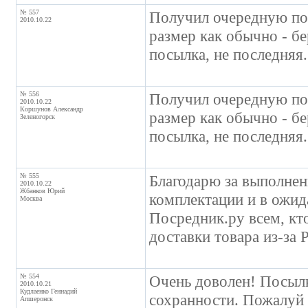
№ 557
Получил очередную пос
2010.10.22
размер как обычно - бе
посылка, не последняя.
№ 556
Получил очередную пос
2010.10.22
Коршунов Александр
размер как обычно - бе
Зеленогорск
посылка, не последняя.
№ 555
Благодарю за выполнен
2010.10.22
Жбанков Юрий
комплектации и в ожи
Москва
Посредник.ру всем, кт
доставки товара из-за
№ 554
Очень доволен! Посылк
2010.10.21
Кудлаенко Геннадий
сохранности. Пожалуй 
Апшеронск