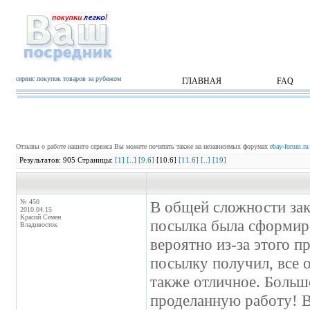
сервис покупок товаров за рубежом
ГЛАВНАЯ
FAQ
Отзывы о работе нашего сервиса Вы можете почитать также на независимых форумах
ebay-forum.ru
Результатов: 905 Страницы:
[1]
[..]
[9.6]
[10.6]
[11.6]
[..]
[19]
№ 450
В общей сложности зак
2010.04.15
Красий Семен
посылка была сформиро
Владивосток
вероятно из-за этого пр
посылку получил, все 
также отличное. Больш
проделанную работу! В