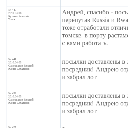
№ 442
Андрей, спасибо - посы
2010.04.06
Буханец Алексей
перепутав Russia и Rw
Томск
тоже отработали отлич
томске. в порту растам
с вами работать.
№ 441
посылки доставлены в 
2010.04.03
Самохвалов Евгений
посредник! Андрею отд
Южно-Сахалинск
и забрал лот
№ 432
посылки доставлены в 
2010.04.03
Самохвалов Евгений
посредник! Андрею отд
Южно-Сахалинск
и забрал лот
№ 427