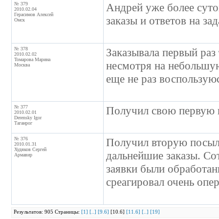
№ 379
Андрей уже более суто
2010.02.04
Герасимов Алексей
заказы и ответов на за
Омск
№ 378
Заказывала первый раз 
2010.02.02
Томарова Марина
несмотря на небольшую
Москва
еще не раз воспользую
№ 377
Получил свою первую 
2010.02.01
Derensky Igor
Таганрог
№ 376
Получил вторую посылк
2010.01.31
Худяков Сергей
дальнейшие заказы. Со
Армавир
заявки были обработан
среагировал очень опе
Результатов: 905 Страницы:
[1]
[..]
[9.6]
[10.6]
[11.6]
[..]
[19]