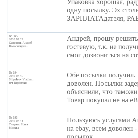
Упаковка хорошая, рад
одну посылку. Эх стол
ЗАРПЛАТАдателя, РАБО
№ 395
Андрей, прошу решить
2010.02.19
Сапронов Андрей
гостевую, т.к. не полу
Новосибирск~
смог дозвониться на с
№ 394
Обе посылки получил.
2010.02.15
Shipelyov Vladimir
доволен. Посылки заде
пгт Вербилки
объяснили, что таможн
Товар покупал не на eB
№ 393
Пользуюсь услугами Ан
2010.02.14
Тищенко Илья
на ebay, всем доволен
Москва
посылок.