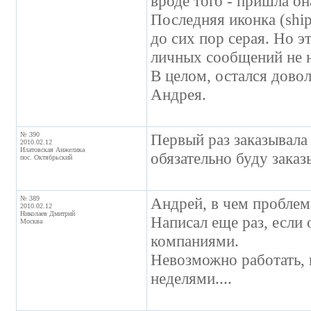
вроде того - пришла она
Последняя иконка (shi
до сих пор серая. Но 
личных сообщений не 
В целом, остался дово
Андрея.
№ 390
Первый раз заказывала
2010.02.12
Илатовская Анжелика
обязательно буду заказ
пос. Октябрьский
№ 389
Андрей, в чем проблем
2010.02.12
Николаев Дмитрий
Написал еще раз, если 
Москва
компаниями.
Невозможно работать, 
неделями....