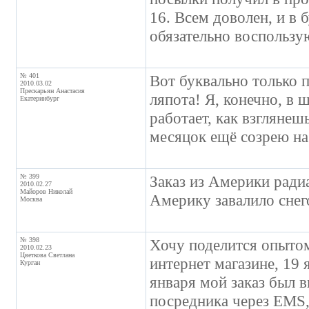
16. Всем доволен, и в 
обязательно воспользу
№ 401
Вот буквально только 
2010.03.02
Прескарьян Анастасия
ляпота! Я, конечно, в 
Екатеринбург
работает, как взглянеш
месяцок ещё созрею на 
№ 399
Заказ из Америки радиа
2010.02.27
Майоров Николай
Америку завалило снег
Москва
№ 398
Хочу поделится опытом
2010.02.23
Цветкова Светлана
интернет магазине, 19 
Курган
января мой заказ был 
посредника через EMS,