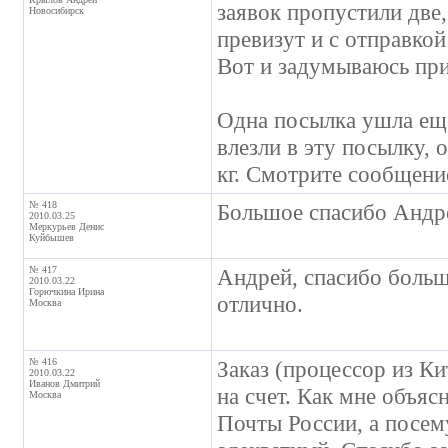
заявок пропустили две,
Новосибирск
превизут и с отправкой
Вот и задумываюсь при
Одна посылка ушла еще
влезли в эту посылку, о
кг. Смотрите сообщени
№ 418
Большое спасибо Андре
2010.03.25
Меркурьев Денис
Куйбышев
№ 417
Андрей, спасибо больш
2010.03.22
Горючкина Ирина
отлично.
Москва
№ 416
Заказ (процессор из К
2010.03.22
Иванов Дмитрий
на счет. Как мне объя
Москва
Почты России, а посем