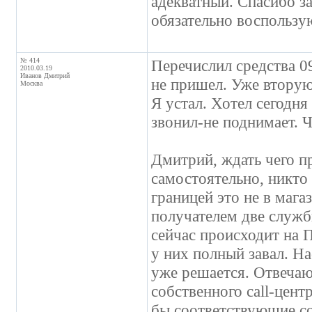
адекватный. Спасибо з
обязательно воспользу
№ 414
Перечислил средства 09
2010.03.19
Иванов Дмитрий
не пришел. Уже вторую
Москва
Я устал. Хотел сегодня
звонил-не поднимает. Ч
Дмитрий, ждать чего п
самостоятельно, никто 
границей это не в мага
получателем две службы
сейчас происходит на П
у них полный завал. Н
уже решается. Отвечаю
собственного call-цент
бы соответствующие со