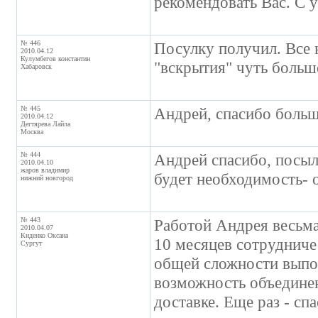
рекомендовать Вас. С 
№ 446
Посулку получил. Все 
2010.04.12
Кулумбегов константин
"вскрытия" чуть больше
Хабаровск
№ 445
Андрей, спасибо больш
2010.04.12
Дегтярева Лайла
Москва
№ 444
Андрей спасибо, посыл
2010.04.10
жаров владимир
будет необходимость- 
нижний новгород
№ 443
Работой Андрея весьма
2010.04.07
Киденко Оксана
10 месяцев сотрудничес
Сургут
общей сложности выпол
возможность объединен
доставке. Еще раз - сп