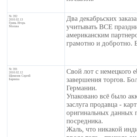
№ 392
Два декабрьских заказ
2010.02.13
Гринь Игорь
учитывать ВСЕ праздни
Москва
американским партнеро
грамотно и добротно. 
№ 391
Свой лот с немецкого 
2010.02.12
Щемелев Сергей
завершения торгов. Бо
Барвиха
Германии.
Упаковано всё было акк
заслуга продавца - кар
оригинальных данных п
посредника.
Жаль, что никакой инд