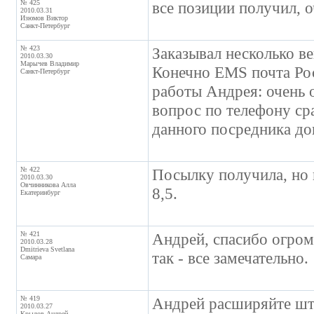
№ 425
все позиции получил, о
2010.03.31
Изюмов Виктор
Санкт-Петербург
№ 423
Заказывал несколько ве
2010.03.30
Марычев Владимир
Конечно EMS почта Рос
Санкт-Петербург
работы Андрея: очень 
вопрос по телефону ср
данного посредника до
№ 422
Посылку получила, но 
2010.03.30
Овчинникова Алла
8,5.
Екатеринбург
№ 421
Андрей, спасибо огром
2010.03.28
Dmitrieva Svetlana
так - все замечательно.
Самара
№ 419
Андрей расширяйте ш
2010.03.27
Крылов Андрей