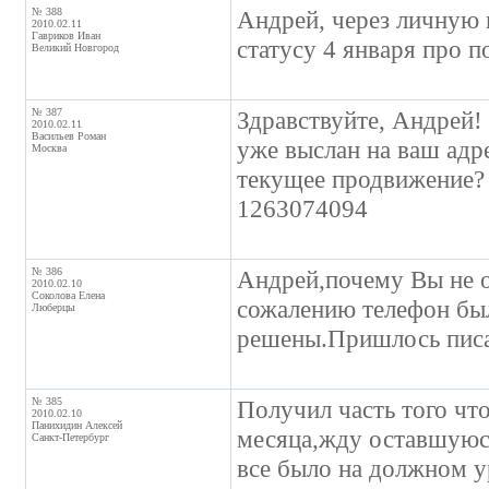
№ 388
Андрей, через личную п
2010.02.11
Гавриков Иван
статусу 4 января про п
Великий Новгород
№ 387
Здравствуйте, Андрей! 
2010.02.11
Васильев Роман
уже выслан на ваш адр
Москва
текущее продвижение? 
1263074094
№ 386
Андрей,почему Вы не 
2010.02.10
Соколова Елена
сожалению телефон был
Люберцы
решены.Пришлось писат
№ 385
Получил часть того что
2010.02.10
Панихидин Алексей
месяца,жду оставшуюся
Санкт-Петербург
все было на должном у