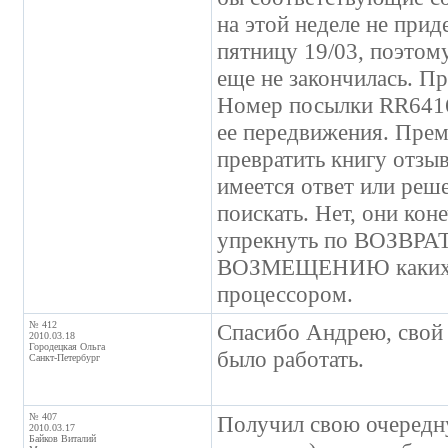
на этой неделе не прид
пятницу 19/03, поэтому
еще не закончилась. Пр
Номер посылки RR6416
ее передвижения. Пре
превратить книгу отзыв
имеется ответ или реш
поискать. Нет, они ко
упрекнуть по ВОЗВРАТ
ВОЗМЕЩЕНИЮ каких-ли
процессором.
№ 412
Спасибо Андрею, свой 
2010.03.18
Городецкая Ольга
было работать.
Санкт-Петербург
№ 407
Получил свою очередн
2010.03.17
Байков Виталий