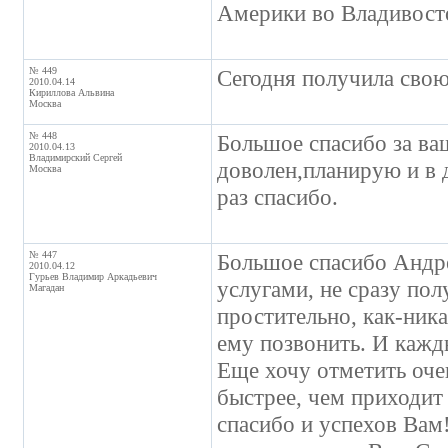
Америки во Владивосток
№ 449
Сегодня получила свою
2010.04.14
Кириллова Альвина
Москва
№ 448
Большое спасибо за ва
2010.04.13
Владимирский Сергей
доволен,планирую и в 
Москва
раз спасибо.
№ 447
Большое спасибо Андре
2010.04.12
Гурьев Владимир Аркадьевич
услугами, не сразу пол
Магадан
простительно, как-ника
ему позвонить. И кажд
Еще хочу отметить оч
быстрее, чем приходит
спасибо и успехов Вам