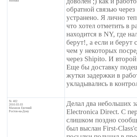
доволен ;) как и работ
Москва
обратной связью через 
устранено. Я лично те
что хотел отметить в р
находится в NY, где н
берут!, а если и берут
чем у некоторых посре
через Shipito. И второй
Еще бы доставку подеше
жутки задержки в рабо
укладывались в контро
№ 402
Делал два небольших з
2010.03.03
Малахов Евгений
Electronica Direct. С п
Ростов-на-Дону
слишком поздно сообщи
был выслан First-Class
посылки получил в про