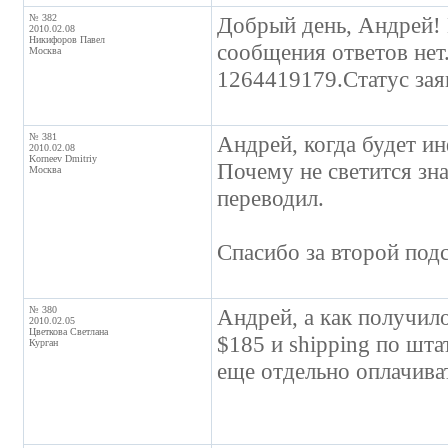
№ 382
Добрый день, Андрей! 
2010.02.08
Никифоров Павел
сообщения ответов нет.
Москва
1264419179.Статус зая
№ 381
Андрей, когда будет и
2010.02.08
Korneev Dmitriy
Почему не светится зна
Москва
переводил.
Спасибо за второй под
№ 380
Андрей, а как получило
2010.02.05
Цветкова Светлана
$185 и shipping по шта
Курган
еще отдельно оплачива