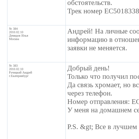
обстоятельств.
Трек номер EC501833
№ 384
Андрей! На личные соо
2010.02.10
Демидов Илья
информацию в отношен
Москва
заявки не меняется.
№ 383
Добрый день!
2010.02.10
Рачицкий Андрей
Только что получил по
г.Екатеринбург
Да связь хромает, но вс
через телефон.
Номер отправления: 
У меня на домашнем сер
P.S. &gt; Все в лучшем