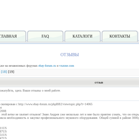
ГЛАВНАЯ
FAQ
КАТАЛОГИ
КОНТАКТЫ
ОТЗЫВЫ
акже на независимых форумах
ebay-forum.ru
и
vxzone.com
[18]
[19]
отзыв
пожалуйста, здесь Ваши отзывы о моей работе.
 скопирован с http://www.ebay-forum.ru/phpBB2/viewtopic.php?t=14065
nt
.2008
этой ветке не хватает отзывов! Знаю Андрея уже несколько лет и мне было приятно узнать, что он откр
никла необходимость в закупке професионального звукового оборудования. Общей суммой в районе 3000
11US
87US
51US
47US