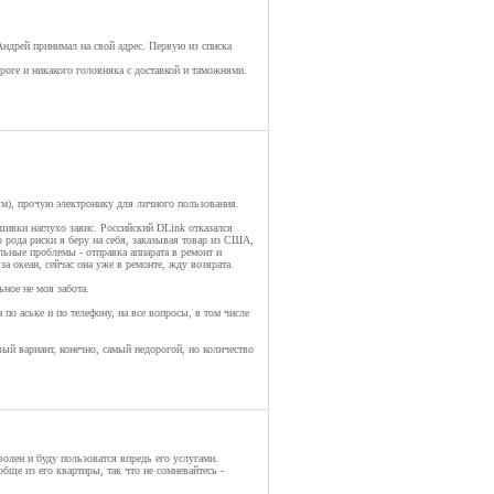
Андрей принимал на свой адрес. Первую из списка
ороге и никакого головняка с доставкой и таможнями.
м), прочую электронику для личного пользования.
шивки наглухо завис. Российский DLink отказался
о рода риски я беру на себя, заказывая товар из США,
альные проблемы - отправка аппарата в ремонт и
а океан, сейчас она уже в ремонте, жду возврата.
ьное не моя забота.
по аське и по телефону, на все вопросы, в том числе
ый вариант, конечно, самый недорогой, но количество
олен и буду пользоватся впредь его услугами.
обще из его квартиры, так что не сомневайтесь -