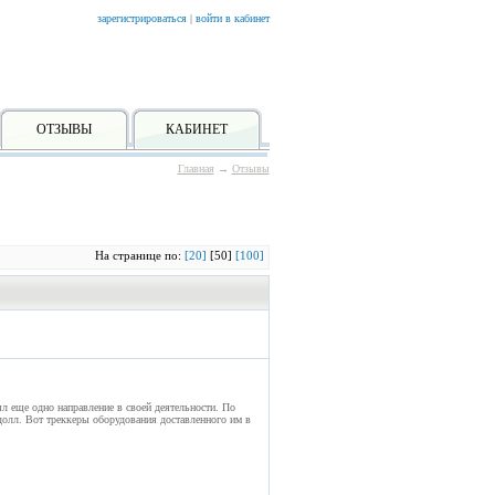
зарегистрироваться
|
войти в кабинет
ОТЗЫВЫ
КАБИНЕТ
Главная
→
Отзывы
На странице по:
[20]
[50]
[100]
ыл еще одно направление в своей деятельности. По
долл. Вот треккеры оборудования доставленного им в