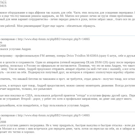
79US
94US
ковое оборудование и пара айфонов так сказать для себя. Часть этих посылок для ускорения переправки 
 и еще что-то) таможня решила задержать, но Mr. Martins все решил лично не грузя этими проблемами.
ый для меня вариант сотрудничества - лично передал деньги в руки, потом забрал заказ , благо все по д
лен работой. Мои рекомендации! Будет еще задача - обязательно обращусь.
 скопирован с http://www.ebay-forum.ru/phpBB2/viewtopic.php?t=14065
en
.2008
овался услугами Андрея.
ектронику - профессиональную FM антенну, плееры Dvico TvixBox M-6500A (сразу 6 штук, себе и друзья
ло в целости и сохранности. Один из аппаратов (сетевой медиаплеер DLink DSM-120) сразу после перепро
рибор, поскольку в Россию он официально не поставляется. Понимая, что это не вина Андрея, что таког
 нему. Тем не менее, Андрей предложил отправить аппарат обратно (за мой счет или с оказией), а все ост
ть - он взял на себя. Подвернулся попутный друг, на котором я отправил злополучную коробку обратно з
тметить, что никакой беготни по таможням и проч. не требуется, отдал деньги - получил товар, все остал
лок, в которых едет товар, Андрей предоставляет, можно самому мониторить движение. Всегда доступен 
ечает корректно, толково, все разъясняет.
вые мои покупки из США, пользовался добротой приятеля "оттуда" и услугами фирмы друзей здесь. Перв
я не устраивает. Второй - дорог, у ребят это хотя и профильное направление, но денег они дерут много.
дальнейшем, если понадобится, я буду пользоваться услугами Андрея.
 скопирован с http://www.ebay-forum.ru/phpBB2/viewtopic.php?t=14065
d
.2008
ался услугами данного посредника. Не к чему придраться, быстрая выкупка и быстрая отсылка - всем дов
 Москве и я лично с ним встречался для передачи денег, часть лотов он переслал на себя, их я забирал в
делает это честно и хорошо.