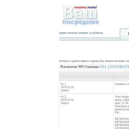
сервис покупок товаров за рубежом
Отзывы о работе нашего сервиса Вы можете почитать т
Результатов: 905 Страницы:
[1]
[..]
[15]
[16]
[17]
№ 1
Оставьте, 
1970.01.01
Admin
№ 2
Этот отзыв
1970.01.01
автор: Gala
Admin
дата: 21.04
Чувствую в 
работе воз
РФ..
EB7807620
EB7807620
EB7807694
EB7807628