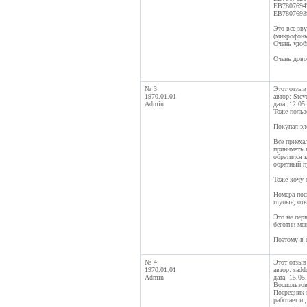
EB7807694
EB7807693
Это все зву
(микрофоны
Очень удобн
Очень дово
№ 3
Этот отзыв
1970.01.01
автор: Stev
Admin
дата: 12.05
Тоже польз
Покупал эл
Все приеха
принимать п
обратился к
обратный пу
Тоже хочу о
Номера посы
глупые, отв
Это не пер
беготни мен
Поэтому в 
№ 4
Этот отзыв
1970.01.01
автор: sadd
Admin
дата: 15.05
Воспользов
Посредник в
работает и 