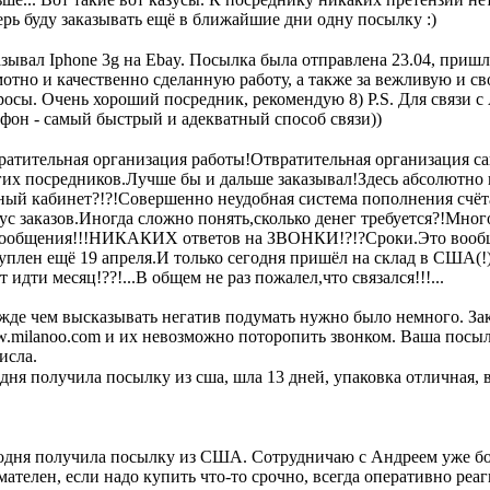
ерь буду заказывать ещё в ближайшие дни одну посылку :)
зывал Iphone 3g на Ebay. Посылка была отправлена 23.04, пришл
мотно и качественно сделанную работу, а также за вежливую и 
росы. Очень хороший посредник, рекомендую 8) P.S. Для связи 
ефон - самый быстрый и адекватный способ связи))
атительная организация работы!Отвратительная организация сай
гих посредников.Лучше бы и дальше заказывал!Здесь абсолютно н
ный кабинет?!?!Совершенно неудобная система пополнения счёта
тус заказов.Иногда сложно понять,сколько денег требуется?!Мно
сообщения!!!НИКАКИХ ответов на ЗВОНКИ!?!?Сроки.Это вообще 
уплен ещё 19 апреля.И только сегодня пришёл на склад в США(!
т идти месяц!??!...В общем не раз пожалел,что связался!!!...
жде чем высказывать негатив подумать нужно было немного. Зак
.milanoo.com и их невозможно поторопить звонком. Ваша посы
исла.
дня получила посылку из сша, шла 13 дней, упаковка отличная, в
одня получила посылку из США. Сотрудничаю с Андреем уже бол
ателен, если надо купить что-то срочно, всегда оперативно реаг