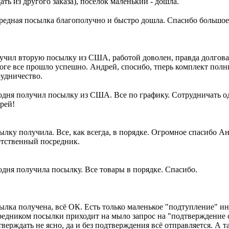
ать из другого заказа), посёлок маленький - дошла.
редная посылка благополучно и быстро дошла. Спасибо большое
учил вторую посылку из США, работой доволен, правда долгова
тоге все прошло успешно. Андрей, спосибо, тперь комплект пол
рудничество.
одня получил посылку из США. Все по графику. Сотрудничать од
рей!
ылку получила. Все, как всегда, в порядке. Огромное спасибо 
етственный посредник.
одня получила посылку. Все товары в порядке. Спасибо.
лка получена, всё ОК. Есть только маленькое "подтупление" инт
редником посылки приходит на мыло запрос на "подтверждение о
верждать не ясно, да и без подтверждения всё отправляется. А т