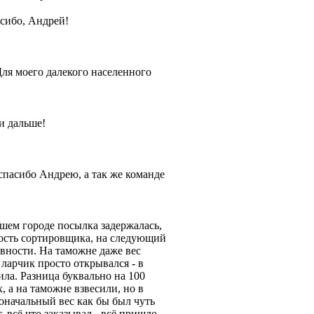
сибо, Андрей!
я моего далекого населенного
и дальше!
пасибо Андрею, а так же команде
шем городе посылка задержалась,
ность сортировщика, на следующий
вности. На таможне даже вес
 ларчик просто открывался - в
ла. Разница буквально на 100
, а на таможне взвесили, но в
оначальный вес как бы был чуть
 всё что заказывал - всё пришло.