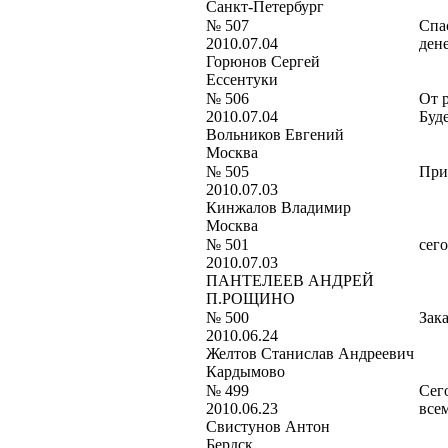
Санкт-Петербург
№ 507
Спа
2010.07.04
ден
Горюнов Сергей
Ессентуки
№ 506
От 
2010.07.04
Буде
Вольников Евгений
Москва
№ 505
При
2010.07.03
Кинжалов Владимир
Москва
№ 501
сег
2010.07.03
ПАНТЕЛЕЕВ АНДРЕЙ
П.РОЩИНО
№ 500
Зака
2010.06.24
Желтов Станислав Андреевич
Кардымово
№ 499
Сего
2010.06.23
все
Свистунов Антон
Бердск