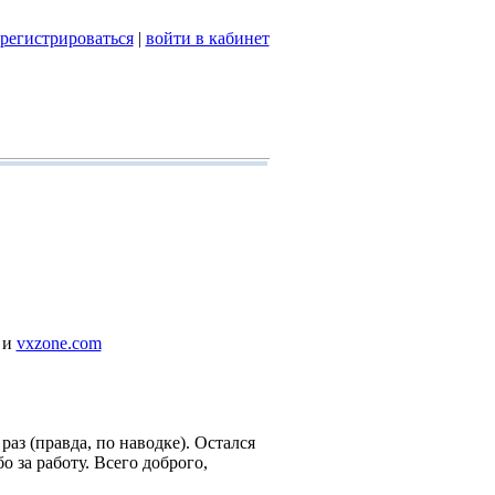
арегистрироваться
|
войти в кабинет
и
vxzone.com
раз (правда, по наводке). Остался
 за работу. Всего доброго,