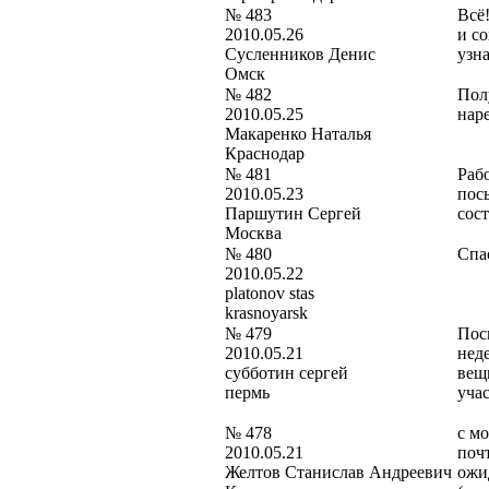
№ 483
Всё
2010.05.26
и со
Сусленников Денис
узн
Омск
№ 482
Полу
2010.05.25
нар
Макаренко Наталья
Краснодар
№ 481
Рабо
2010.05.23
пос
Паршутин Сергей
сос
Москва
№ 480
Спа
2010.05.22
platonov stas
krasnoyarsk
№ 479
Пос
2010.05.21
нед
субботин сергей
вещ
пермь
уча
№ 478
с мо
2010.05.21
почт
Желтов Станислав Андреевич
ожид