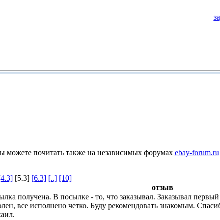
з
Вы можете почитать также на независимых форумах
ebay-forum.ru
[4.3]
[5.3]
[6.3]
[..]
[10]
отзыв
лка получена. В посылке - то, что заказывал. Заказывал первый 
лен, все исполнено четко. Буду рекомендовать знакомым. Спасибо
аил.