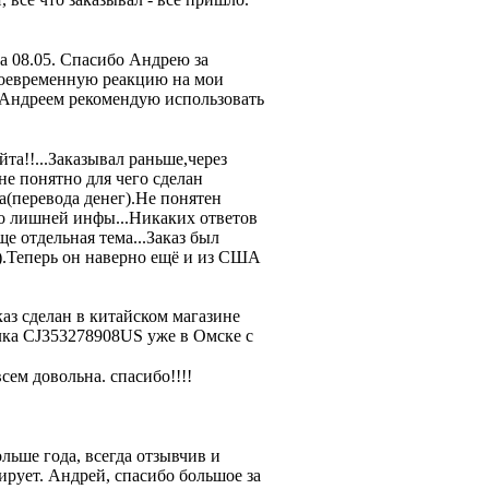
а 08.05. Спасибо Андрею за
своевременную реакцию на мои
с Андреем рекомендую использовать
та!!...Заказывал раньше,через
е понятно для чего сделан
(перевода денег).Не понятен
го лишней инфы...Никаких ответов
отдельная тема...Заказ был
).Теперь он наверно ещё и из США
аз сделан в китайском магазине
лка CJ353278908US уже в Омске с
сем довольна. спасибо!!!!
ьше года, всегда отзывчив и
ирует. Андрей, спасибо большое за