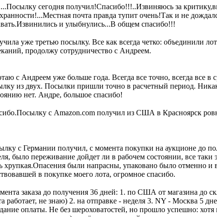
!...Посылку сегодня получил!Спасибо!!!..Извиняюсь за критику,
хранности!...Местная почта правда тупит очень!Так и не дожда
авать.Извинились и улыбнулись...В общем спасибо!!!
чила уже третью посылку. Все как всегда четко: объединили лот
еканий, продолжу сотрудничество с Андреем.
таю с Андреем уже больше года. Всегда все точно, всегда все в
ылку из двух. Посылки пришли точно в расчетный период. Никак
тоянию нет. Андре, большое спасибо!
сибо.Посылку с Amazon.com получил из США в Красноярск ровн
ылку с Германии получил, с момента покупки на аукционе до по
еля, было переживание дойдет ли в рабочем состоянии, все так
ь хрупкая.Опасения были напрасны, упаковано было отменно и в
ствовавшей в покупке моего лота, огромное спасибо.
мента заказа до получения 36 дней: 1. по США от магазина до с
а работает, не знаю) 2. на отправке - неделя 3. NY - Москва 5 дне
ание оплаты. Не без шероховатостей, но прошло успешно: хотя в