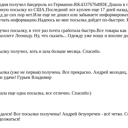
одня получил бандероль из Германии-RK433767649DE.Дошла в п
рную посылку из США.Последний лот куплен еще 17 дней назад,
ад до сих пор нет.Или еще не дошел или забываете информироват
учать информацию.Надеюсь ко мне посылка дойдет по-быстрее. 
чил посылку, в этот раз почта сработала быстро.Все товары как
коллеге Леониду. Ну, что сказать... Одежду уже ношу и вполне д
ылку получил, хоть и шла больше месяца. Спасибо.
ылка (уже не первая) получена. Все прекрасно. Андрей молодец,
 и удачи! Гурьев Владимир
шла еще одна посылка, все отлично. Спасибо:)
дался! Все посылки получены! Андрей безупречен - всё четко. С
должаться!