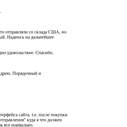
.
то отправляли со склада США, но
ный. Надеюсь на дальнейшее
но удовольствие. Спасибо,
Андрею. Порядочный и
ерфейса сайта, т.е. после покупки
тправления" куда я что должен
ак все нормально.