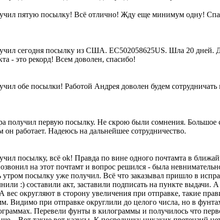
учил пятую посылку! Всё отлично! Жду еще минимум одну! Спа
учил сегодня посылку из США. EC502058625US. Шла 20 дней. Дл
та - это рекорд! Всем доволен, спасибо!
учил обе посылки! Работой Андрея доволен будем сотрудничать 
ра получил первую посылку. Не скрою были сомнения. Большое с
м он работает. Надеюсь на дальнейшее сотрудничество.
учил посылку, всё оk! Правда по вине одного почтамта в ближай
позвонил на этот почтамт и вопрос решился - была невниматель
ь утром посылку уже получил. Всё что заказывал пришло в испра
нили :) составили акт, заставили подписать на пункте выдачи. А
 вес округляют в сторону увеличения при отправке, такие прави
м. Видимо при отправке округлили до целого числа, но в фунтах
ограммах. Перевели фунты в килограммы и получилось что перв
ше... Вот такие вот казусы. К посреднику никаких претензий нет,