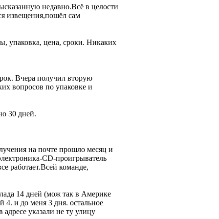
высказанную недавно.Всё в целости
лся извещения,пошёл сам
ы, упаковка, цена, сроки. Никаких
 срок. Вчера получил вторую
их вопросов по упаковке и
о 30 дней.
лучения на почте прошло месяц и
и электроника-CD-проигрыватель
се работает.Всей команде,
клада 14 дней (мож так в Америке
й 4. и до меня 3 дня. остальное
 адресе указали не ту улицу