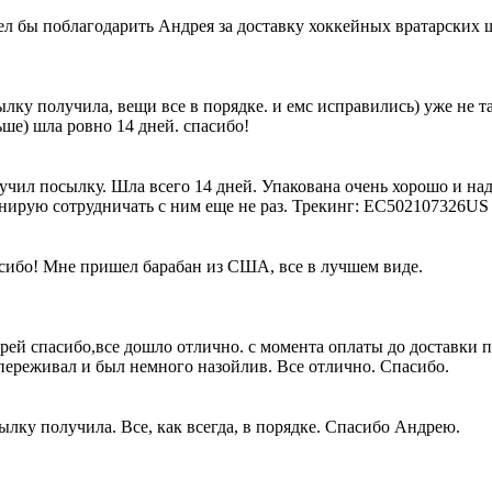
ел бы поблагодарить Андрея за доставку хоккейных вратарских 
лку получила, вещи все в порядке. и емс исправились) уже не 
ше) шла ровно 14 дней. спасибо!
учил посылку. Шла всего 14 дней. Упакована очень хорошо и на
нирую сотрудничать с ним еще не раз. Трекинг: EC502107326US
сибо! Мне пришел барабан из США, все в лучшем виде.
рей спасибо,все дошло отлично. с момента оплаты до доставки 
 переживал и был немного назойлив. Все отлично. Спасибо.
лку получила. Все, как всегда, в порядке. Спасибо Андрею.