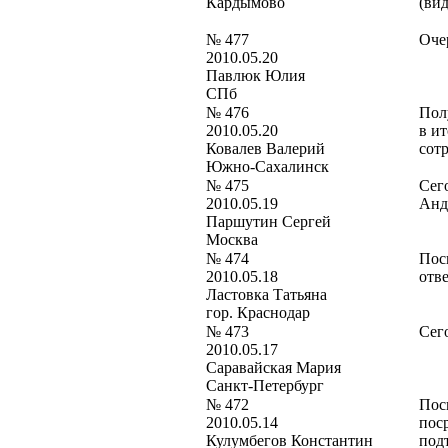
Кардымово
(вид
№ 477
Оче
2010.05.20
Павлюк Юлия
СПб
№ 476
Пол
2010.05.20
в и
Ковалев Валерий
сот
Южно-Сахалинск
№ 475
Сег
2010.05.19
Анд
Паршутин Сергей
Москва
№ 474
Пос
2010.05.18
отв
Ластовка Татьяна
гор. Краснодар
№ 473
Сег
2010.05.17
Саравайская Мария
Санкт-Петербург
№ 472
Посы
2010.05.14
пос
Кулумбегов Константин
подт