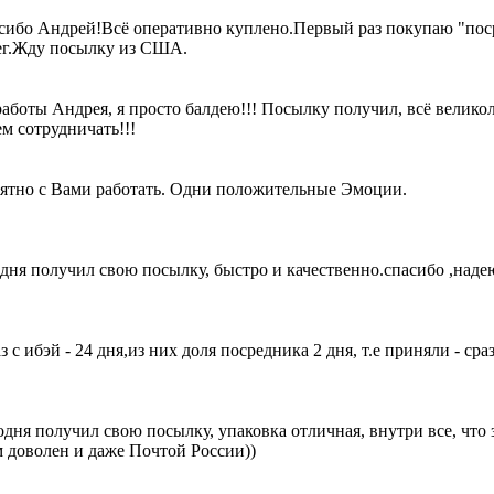
сибо Андрей!Всё оперативно куплено.Первый раз покупаю "пос
ег.Жду посылку из США.
работы Андрея, я просто балдею!!! Посылку получил, всё велик
м сотрудничать!!!
ятно с Вами работать. Одни положительные Эмоции.
одня получил свою посылку, быстро и качественно.спасибо ,наде
з с ибэй - 24 дня,из них доля посредника 2 дня, т.е приняли - ср
дня получил свою посылку, упаковка отличная, внутри все, что 
м доволен и даже Почтой России))