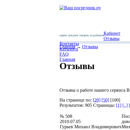
Кабинет
сервис покупок товаров за рубежом
Отзывы
Контакты
Главная
→
Отзывы
Каталоги
FAQ
Главная
Отзывы
Отзывы о работе нашего сервиса 
На странице по:
[20]
[50]
[100]
Результатов: 905 Страницы:
[1]
[..]
№ 508
Посы
2010.07.05
дово
Гурьев Михаил Владимирович
Мих