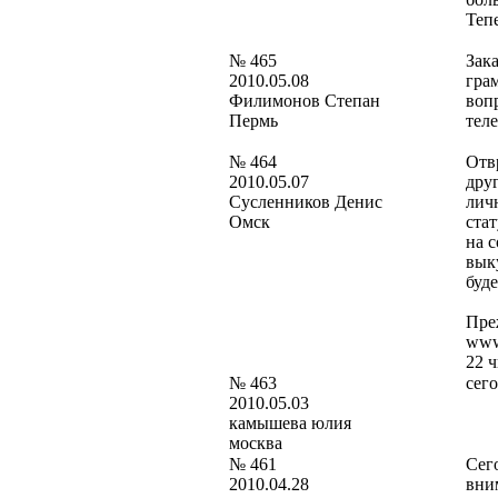
Теп
№ 465
Зака
2010.05.08
гра
Филимонов Степан
воп
Пермь
тел
№ 464
Отвр
2010.05.07
дру
Сусленников Денис
лич
Омск
ста
на 
вык
буде
Пре
www
22 ч
№ 463
сего
2010.05.03
камышева юлия
москва
№ 461
Сег
2010.04.28
вним