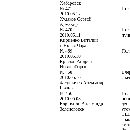
Хабаровск
№ 471
Пол
2010.05.12
Худяков Сергей
Армавир
№ 470
Пол
2010.05.11
пунк
Кириенко Виталий
п.Новая Чара
№ 469
Пол
2010.05.10
Крылов Андрей
Новосибирск
№ 468
Вче
2010.05.10
с ке
Федоричев Александр
Брянск
№ 466
Пол
2010.05.08
но 
Коршунов Александр
ден
Зеленогорск
уточ
США
грам
кил
боль