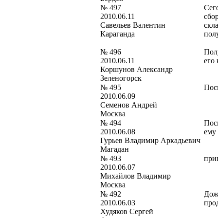
№ 497
Сег
2010.06.11
сбо
Савельев Валентин
скл
Караганда
пол
№ 496
Полу
2010.06.11
его 
Коршунов Александр
Зеленогорск
№ 495
Пос
2010.06.09
Семенов Андрей
Москва
№ 494
Пос
2010.06.08
ему
Гурьев Владимир Аркадьевич
Магадан
№ 493
при
2010.06.07
Михайлов Владимир
Москва
№ 492
Дож
2010.06.03
про
Худяков Сергей