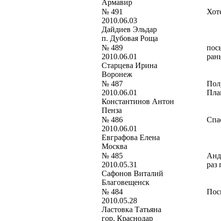
Армавир
№ 491
Хот
2010.06.03
Дайдиев Эльдар
п. Дубовая Роща
№ 489
посы
2010.06.01
рань
Старцева Ирина
Воронеж
№ 487
Пол
2010.06.01
Пла
Константинов Антон
Пенза
№ 486
Спа
2010.06.01
Евграфова Елена
Москва
№ 485
Анд
2010.05.31
раз
Сафонов Виталий
Благовещенск
№ 484
Посы
2010.05.28
Ластовка Татьяна
гор. Краснодар