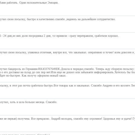
Вами работать. Одни положительные Эмоции.
лучил свою посылку, быстро и качественно.спасибо ,надеюсь на дальнейшее сотудничество.
й - 24 дня,из них доля посредника 2 дня, т.е приняли - сразу переправили, сработали хорошо.
учил свою посылку, упаковка отличная, внутри все, что заказывал. оперативно и точно! всем доволен и
лучил бандероль из Германии-RK433767649DE.Дошла в порядке,спасибо. Теперь жду сборную посылку и
 о его доставке на склад до сих пор нет.Или еще не дошел или забываете информировать.Хотелось бы б
йдет по-быстрее. Как получу оформлю новый заказ.
ылку, в этот раз почта сработала быстро.Все товары как и заказывал. Спасибо Андрею и его коллеге Ле
лучил, хоть и шла больше месяца. Спасибо.
же не первая) получена. Все прекрасно. Андрей молодец, спасибо ему огромное! Здоровья ему и удачи! 