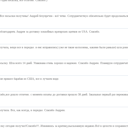
 одна посылка, все отлично. Спасибо:)
Все посылки получены! Андрей безупречен - всё четко. Сотрудничествуо обязательно будет продолжаться
облагодарить Андрея за доставку хоккейных вратарских щитков из USA. Спасибо.
лучила, вещи все в порядке. и емс исправились) уже не такие колхозяны, какими были раньше) шла ровн
сылку. Шла всего 14 дней. Упакована очень хорошо и надежно. Спасибо Андрею. Планирую сотрудничат
не пришел барабан из США, все в лучшем виде.
сибо,все дошло отлично. с момента оплаты до доставки прошло 38 дней. Заказывал первый раз пережива
лучила. Все, как всегда, в порядке. Спасибо Андрею.
лку сегодня получил!Спасибо!!!..Извиняюсь за критику,высказанную недавно.Всё в целости и сохранности