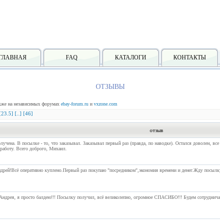
ГЛАВНАЯ
FAQ
КАТАЛОГИ
КОНТАКТЫ
ОТЗЫВЫ
акже на независимых форумах
ebay-forum.ru
и
vxzone.com
[23.5]
[..]
[46]
отзыв
учена. В посылке - то, что заказывал. Заказывал первый раз (правда, по наводке). Остался доволен, вс
 работу. Всего доброго, Михаил.
дрей!Всё оперативно куплено.Первый раз покупаю "посредником",экономия времени и денег.Жду посыл
Андрея, я просто балдею!!! Посылку получил, всё великолепно, огромное СПАСИБО!!! Будем сотрудничат