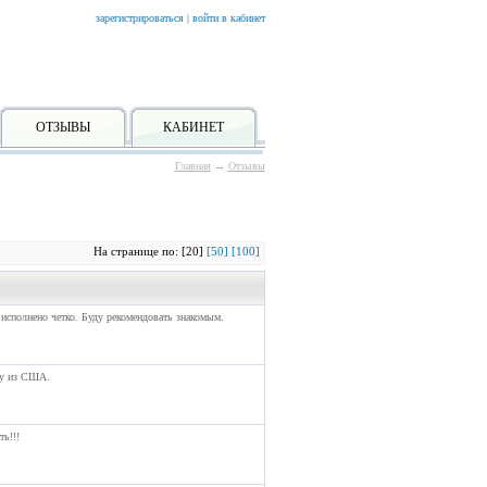
зарегистрироваться
|
войти в кабинет
ОТЗЫВЫ
КАБИНЕТ
Главная
→
Отзывы
На странице по: [20]
[50]
[100]
е исполнено четко. Буду рекомендовать знакомым.
ку из США.
ь!!!