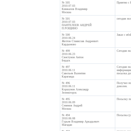
№ 505
Приятно с 
2010.07.03
Кинжалов Владимир
Москва
№ 501
сегодня по
2010.07.03
ПАНТЕЛЕЕВ АНДРЕЙ
П.РОЩИНО
№ 500
Заказ с ибэ
2010.06.24
Желтов Станислав Андреевич
Кардымово
№ 499
Сегодня пол
2010.06.23
Свистунов Антон
Бердск
№ 497
Сегодня по
2010.06.11
информации
Савельев Валентин
посылка до
Караганда
№ 496
Получил пос
2010.06.11
доволен.
Коршунов Александр
Зеленогорск
№ 495
Посылку по
2010.06.09
Семенов Андрей
Москва
№ 494
Посылка (у
2010.06.08
Гурьев Владимир Аркадьевич
Магадан