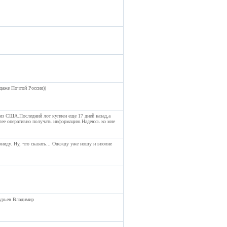
 даже Почтой России))
з США.Последний лот куплен еще 17 дней назад,а
олее оперативно получать информацию.Надеюсь ко мне
ониду. Ну, что сказать... Одежду уже ношу и вполне
Гурьев Владимир