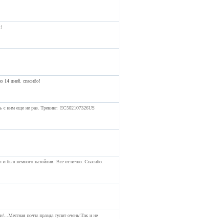
!
о 14 дней. спасибо!
ь с ним еще не раз. Трекинг: EC502107326US
л и был немного назойлив. Все отлично. Спасибо.
!...Местная почта правда тупит очень!Так и не