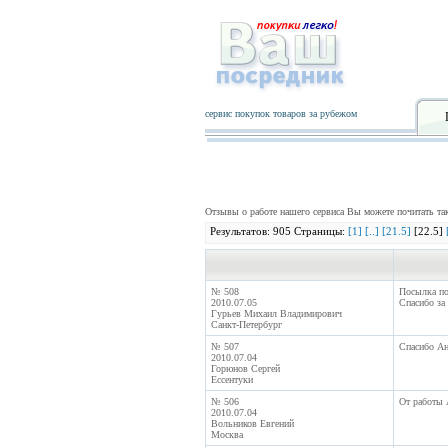
сервис покупок товаров за рубежом
Отзывы о работе нашего сервиса Вы можете почитать т
Результатов: 905 Страницы:
[1]
[..]
[21.5]
[22.5]
№ 508
Посылка пол
2010.07.05
Спасибо за
Гурьев Михаил Владимирович
Санкт-Петербург
№ 507
Спасибо Ан
2010.07.04
Горюнов Сергей
Ессентуки
№ 506
От работы 
2010.07.04
Вольников Евгений
Москва