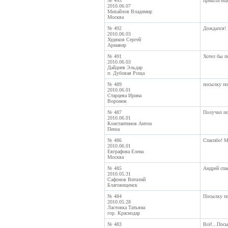
№ 493
пришла еще
2010.06.07
Михайлов Владимир
Москва
№ 492
Дождался! 
2010.06.03
Худяков Сергей
Армавир
№ 491
Хотел бы п
2010.06.03
Дайдиев Эльдар
п. Дубовая Роща
№ 489
посылку по
2010.06.01
Старцева Ирина
Воронеж
№ 487
Получил по
2010.06.01
Константинов Антон
Пенза
№ 486
Спасибо! М
2010.06.01
Евграфова Елена
Москва
№ 485
Андрей спа
2010.05.31
Сафонов Виталий
Благовещенск
№ 484
Посылку по
2010.05.28
Ластовка Татьяна
гор. Краснодар
№ 483
Всё!...Посы