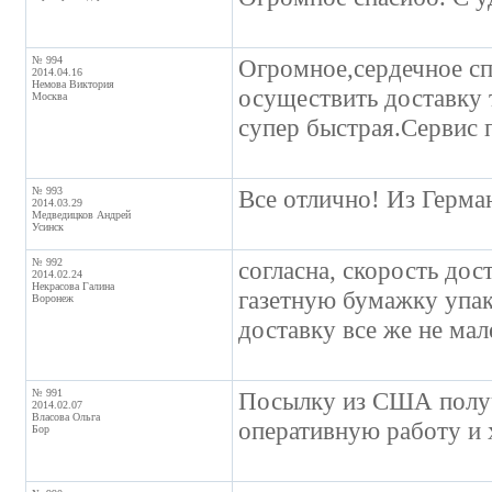
№ 994
Огромное,сердечное сп
2014.04.16
Немова Виктория
осуществить доставку 
Москва
супер быстрая.Сервис п
№ 993
Все отлично! Из Герман
2014.03.29
Медведицков Андрей
Усинск
№ 992
согласна, скорость дос
2014.02.24
Некрасова Галина
газетную бумажку упако
Воронеж
доставку все же не мал
№ 991
Посылку из США получи
2014.02.07
Власова Ольга
оперативную работу и
Бор