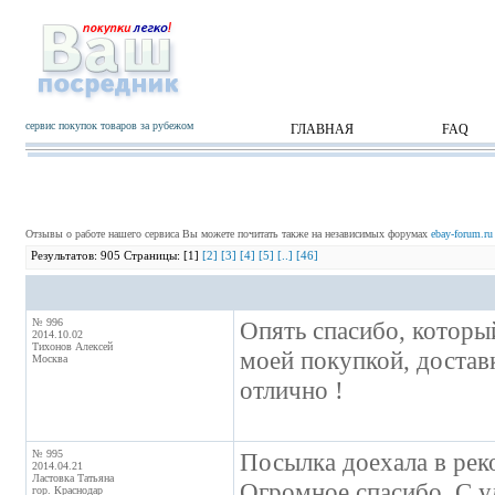
сервис покупок товаров за рубежом
ГЛАВНАЯ
FAQ
Отзывы о работе нашего сервиса Вы можете почитать также на независимых форумах
ebay-forum.ru
Результатов: 905 Страницы: [1]
[2]
[3]
[4]
[5]
[..]
[46]
№ 996
Опять спасибо, который
2014.10.02
Тихонов Алексей
моей покупкой, доставк
Москва
отлично !
№ 995
Посылка доехала в рек
2014.04.21
Ластовка Татьяна
Огромное спасибо. С уд
гор. Краснодар