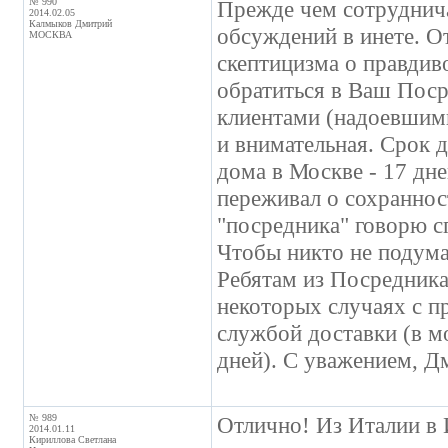
№ 990
Прежде чем сотруднича
2014.02.05
Калмыков Дмитрий
обсуждений в инете. О
МОСКВА
скептицизма о правдиво
обратиться в Ваш Поср
клиентами (надоевшими
и внимательная. Срок 
дома в Москве - 17 дн
переживал о сохранност
"посредника" говорю 
Чтобы никто не подумал
Ребятам из Посредника
некоторых случаях с п
службой доставки (в м
дней). С уважением, Д
№ 989
Отлично! Из Италии в И
2014.01.11
Кириллова Светлана