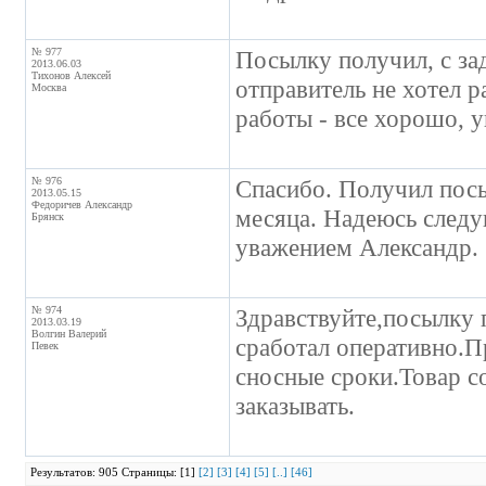
№ 977
Посылку получил, с зад
2013.06.03
Тихонов Алексей
отправитель не хотел р
Москва
работы - все хорошо, у
№ 976
Спасибо. Получил посы
2013.05.15
Федоричев Александр
месяца. Надеюсь следу
Брянск
уважением Александр.
№ 974
Здравствуйте,посылку 
2013.03.19
Волгин Валерий
сработал оперативно.П
Певек
сносные сроки.Товар со
заказывать.
Результатов: 905 Страницы: [1]
[2]
[3]
[4]
[5]
[..]
[46]