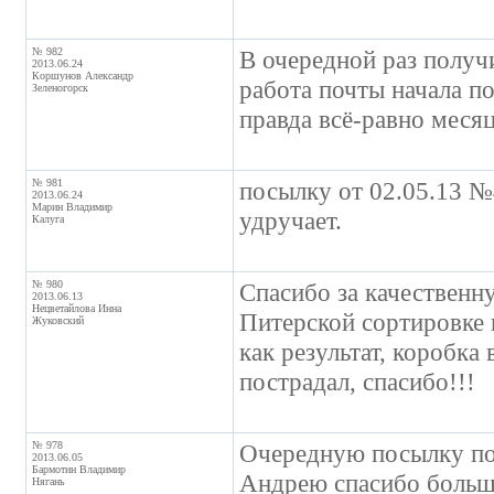
№ 982
В очередной раз получи
2013.06.24
Коршунов Александр
работа почты начала по
Зеленогорск
правда всё-равно месяц
№ 981
посылку от 02.05.13 №
2013.06.24
Марин Владимир
удручает.
Калуга
№ 980
Спасибо за качественн
2013.06.13
Нецветайлова Инна
Питерской сортировке п
Жуковский
как результат, коробка 
пострадал, спасибо!!!
№ 978
Очередную посылку пол
2013.06.05
Бармотин Владимир
Андрею спасибо больш
Нягань