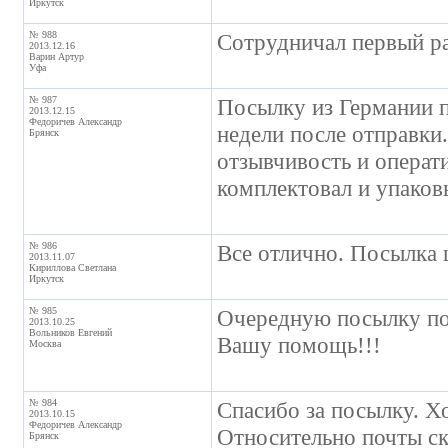
Иркутск
№ 988
Сотрудничал первый ра
2013.12.16
Варин Артур
Уфа
№ 987
Посылку из Германии п
2013.12.15
Федоричев Александр
недели после отправки.
Брянск
отзывчивость и операти
комплектовал и упаков
№ 986
Все отлично. Посылка 
2013.11.07
Кириллова Светлана
Иркутск
№ 985
Очередную посылку пол
2013.10.25
Вольников Евгений
Вашу помощь!!!
Москва
№ 984
Спасибо за посылку. Х
2013.10.15
Федоричев Александр
Относительно почты ска
Брянск