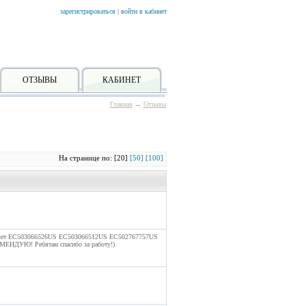
зарегистрироваться
|
войти в кабинет
ОТЗЫВЫ
КАБИНЕТ
Главная
→
Отзывы
На странице по: [20]
[50]
[100]
3-х лет EC503066526US EC503066512US EC502767757US
НДУЮ! Ребятам спасибо за работу!)