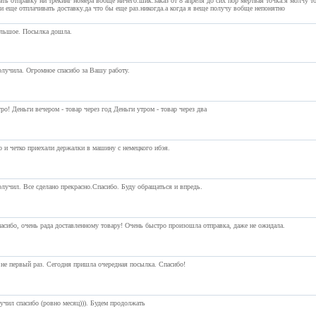
ать отправку ни трекинг номера вобще ничего.шик.заказ от 8 апреля до сих пор мертвая точка.я молчу т
и еще отплачивать доставку.да что бы еще раз.никогда.а когда я веще получу вобще непонятно
льшое. Посылка дошла.
лучила. Огромное спасибо за Вашу работу.
ро! Деньги вечером - товар через год Деньги утром - товар через два
о и четко приехали держалки в машину с немецкого ибэя.
лучил. Все сделано прекрасно.Спасибо. Буду обращаться и впредь.
асибо, очень рада доставленному товару! Очень быстро произошла отправка, даже не ожидала.
не первый раз. Сегодня пришла очередная посылка. Спасибо!
учил спасибо (ровно месяц))). Будем продолжать