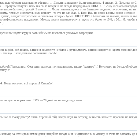
вах дело обстоит следующим образом: 1. Деньги на покупку были отправлены 4 апреля. 2. Посылка из С
 3. В процессе покупки посылка была потеряна на складе посредника в США. 4. В силу личного благород
днические без моих просьб. Выводы: 1. Люди, занимающиеся этим бизнесом, видимо, порядочные, но не 
ному, четкому и оперативному сервису - то это не для Вас. 3. Если Вам не особо важны сроки и сервис 
 думаю, следует потратиться на человека, который будет ОПЕРАТИВНО отвечать на письма, заявки и зво
о информировать покупателя. Может, ввести премиум-услугу: пусть это будет не 10%, а 20... Но чтобы в
 :)
лучил всё норм=)буду в дальнейшем пользоваться услугами посредника
сос кирби, всё дошло, однако в комплекте не было 1 ручки,мелочь однако неприятно, кроме того всё д
,5 месяца. Ладно,главное доставили.Спасибо
аботой Посредника! Серьезная помощь по исправлению наших "косяков" :) Не смотря на большой объем р
мендую!
64. Товар получен, всё хорошо! Спасибо!
мазона дошла нормально. EMS за 20 дней от заказа до вручения.
ьшое за Вашу работу! очень хороший сайт, всегда идут на встречу, если есть какие то просьбы по покуп
о кошмар за 2!!!!недели нахождения вещей на складе они не отправлены в москву, и счета на доставку до 