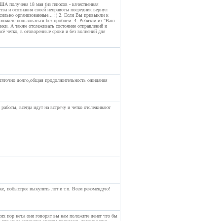
ША получена 18 мая (из плюсов - качественная
ства и осознания своей неправоты посредник вернул
сильно организованные... :) 2. Если Вы привыкли к
- можете пользоваться без проблем. 4. Ребятам из "Ваш
нки. А также отслеживать состояние отправлений и
сё четко, в оговоренные сроки и без волнений для
остаточно долго,общая продолжительность ожидания
аботы, всегда идут на встречу и четко отслеживают
ке, побыстрее выкупить лот и т.п. Всем рекомендую!
сих пор нет.а они говорят вы нам положите денег что бы