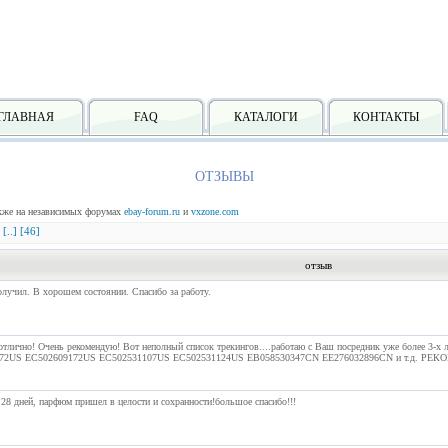
ГЛАВНАЯ
FAQ
КАТАЛОГИ
КОНТАКТЫ
ОТЗЫВЫ
акже на независимых форумах
ebay-forum.ru
и
vxzone.com
[..]
[46]
отзыв
лучил. В хорошем состоянии. Спасибо за работу.
 отлично! Очень рекомендую! Вот неполный список трекингов....работаю с Ваш посредник уже более 
72US EC502609172US EC502531107US EC502531124US EB058530347CN EE276032896CN и т.д. РЕКОМЕ
28 дней, парфюм пришел в целости и сохранности!большое спасибо!!!