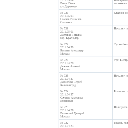
2011.05.04
незадержив
Раева Юлия
заказывать 
к-т Дорохово
№ 729
Спасибо бо
2011.05.03
Сысков Вячеслав
Смоленск
№ 728
Посылку по
2011.05.01
Ластовка Татьяна
гор. Краснодар
№ 727
Тут не быст
2011.04.30
Белугин Александр
Москва
№ 726
Ура! Быстр
2011.04.28
Дежнев Алексей
Москва
№ 725
Посылку по
2011.04.27
Данилейко Сергей
Калининград
№ 724
Большое сп
2011.04.27
Саурина Анжелика
Краснодар
№ 723
Пользуюсь 
2011.04.26
Рачинский Дмитрий
Москва
№ 722
дошло, пол
2011.04.23