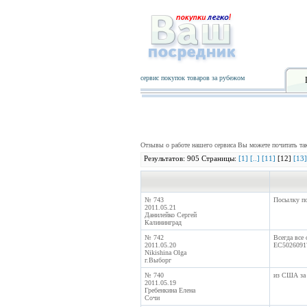
сервис покупок товаров за рубежом
Отзывы о работе нашего сервиса Вы можете почитать т
Результатов: 905 Страницы:
[1]
[..]
[11]
[12]
[13]
№ 743
Посылку по
2011.05.21
Данилейко Сергей
Калининград
№ 742
Всегда все
2011.05.20
EC5026091
Nikishina Olga
г.Выборг
№ 740
из США за 
2011.05.19
Гребенкина Елена
Сочи