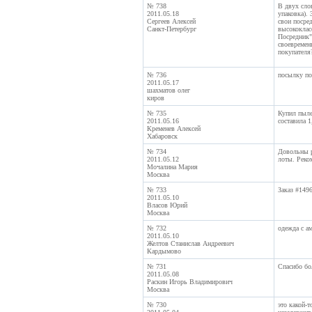
№ 738
В двух сло
2011.05.18
упаковка).
Сергеев Алексей
свои посре
Санкт-Петербург
высококласс
Посредник"
своевременн
покупателя?
№ 736
посылку по
2011.05.17
шахматов олег
киров
№ 735
Купил пыле
2011.05.16
составила 1
Кременев Алексей
Хабаровск
№ 734
Довольны р
2011.05.12
лоты. Реко
Мочалина Мария
Москва
№ 733
Заказ #149
2011.05.10
Власов Юрий
Москва
№ 732
одежда с а
2011.05.10
Желтов Станислав Андреевич
Кардымово
№ 731
Спасибо бол
2011.05.08
Раскин Игорь Владимирович
Москва
№ 730
это какой-т