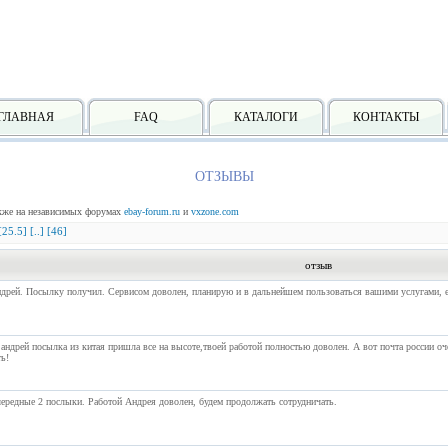
ГЛАВНАЯ
FAQ
КАТАЛОГИ
КОНТАКТЫ
ОТЗЫВЫ
акже на независимых форумах
ebay-forum.ru
и
vxzone.com
[25.5]
[..]
[46]
отзыв
дрей. Посылку получил. Сервисом доволен, планирую и в дальнейшем пользоваться вашими услугами, ещ
андрей посылка из китая пришла все на высоте,твоей работой полностью доволен. А вот почта россии оч
ь!
ередные 2 послыки. Работой Андрея доволен, будем продолжать сотрудничать.