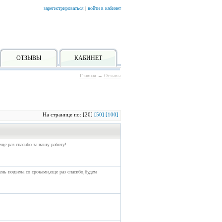
зарегистрироваться
|
войти в кабинет
ОТЗЫВЫ
КАБИНЕТ
Главная
→
Отзывы
На странице по: [20]
[50]
[100]
е раз спасибо за вашу работу!
ень подвела со сроками,еще раз спасибо,будем