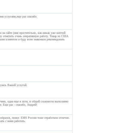
и услугами,еще раз спасибо.
 на сайте (мне простительно, как-никак уже шестой
очу отметить очень оперативную работу. Товар из США
ашим клиентом и буду всем знакомым рекомендовать
зуюсь Вашей услугой.
учено, одна еще в пути, в общей сложности выполнено
. Еще раз - спасибо, Андрей!
зобрался, помог. ЕMS России тоже отработали отлично.
ать с вами работать.