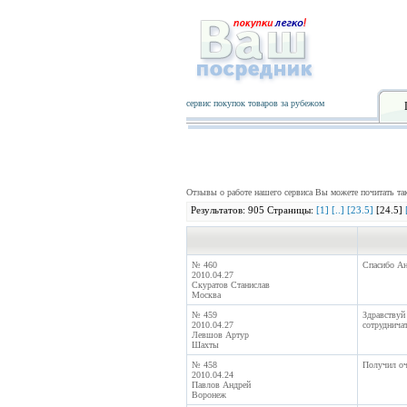
сервис покупок товаров за рубежом
Отзывы о работе нашего сервиса Вы можете почитать т
Результатов: 905 Страницы:
[1]
[..]
[23.5]
[24.5]
№ 460
Спасибо Ан
2010.04.27
Скуратов Станислав
Москва
№ 459
Здравствуй 
2010.04.27
сотрудничат
Левшов Артур
Шахты
№ 458
Получил оч
2010.04.24
Павлов Андрей
Воронеж