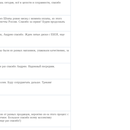
ь сегодня, всё в целости и сохранности, спасибо
ез Штаты ровно месяц с момента оплаты, из этого
 почты России. Спасибо за сервис! Будем продолжать
но, Андрею спасибо. Ждем литые диски с ЕБЕЯ, еще
 были из разных магазинов, упаковали качественно, за
е раз спасибо Андрею. Надежный посредник.
олен. Буду сотрудничать дальше. Трекинг
в от разных продавцов, вероятно из-за этого процесс с
личное. Большое спасибо всему коллективу
ще раз спасибо!)