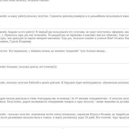
лучила свою посылку, большое спасибо!
асибо за вашу работу,посылку получил. Сервисом доволен,планирую и в дальнейшем пользоваться вашим
сибо Андрею за его работу! Я первый раз пользовался его услугами, не сразу получилось оформить заказ
т...). Пришлось пару раз ему позвонить. И каждый раз он терпеливо и вежливо мне все объяснял. Еще х
трее, чем приходит из наших интернет-магазинов. Еще раз, большое спасибо и успехов Вам! Остаюсь В
жением, Гурьев Владимир
лучил. Все нормально, с момента оплаты до момента "вскрытия" чуть больше месяца...
асибо большое, посылка дошла, всё отлично!))
сибо, посылку получил.Работой в целом доволен. В будущем будет необходимость- обязательно восполь
дрея весьма довольна и очень благодарна ему за помощь! За 10 месяцев сотрудничества - 8 посылок пол
явок. Безусловно, радует возможность объединения товаров в одну посылку - явная экономия на доставке
асибо - посылку получил. штатовская почта слегка облажалась, перепутав Russia и Rwanda, но Андрей ра
 после растаможки посылка была в томске. в порту растаможку ждал 10 дней. Все отлично. буду продолж