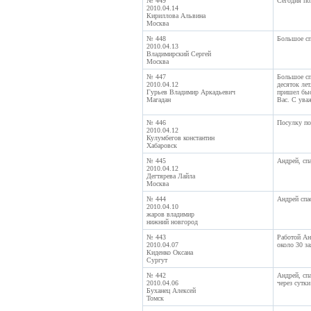
№ 449
Сегодня по
2010.04.14
Кириллова Альвина
Москва
№ 448
Большое сп
2010.04.13
Владимирский Сергей
Москва
№ 447
Большое спа
2010.04.12
десяток ле
Гурьев Владимир Аркадьевич
пришел быс
Магадан
Вас. С ува
№ 446
Посулку по
2010.04.12
Кулумбегов константин
Хабаровск
№ 445
Андрей, сп
2010.04.12
Дегтярева Лайла
Москва
№ 444
Андрей спа
2010.04.10
жаров владимир
нижний новгород
№ 443
Работой Ан
2010.04.07
около 30 за
Киденко Оксана
Сургут
№ 442
Андрей, сп
2010.04.06
через сутки
Буханец Алексей
Томск