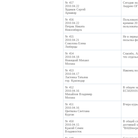
№ 457
Сегодня пол
2010.04.22
Андрею ОГР
Худяков Сергей
Армавир
№ 456
Пользовалс
2010.04.22
времени 20
Петрик Никита
пользовать
Новосибирск
№ 455
Не в первы
2010.04.21
посылка фо
Соколова Елена
Люберцы
№ 454
Спасибо, А
2010.04.18
что отдельн
Новицкий Михаил
Москва
№ 453
Наконец по
2010.04.17
Ластовка Татьяна
гор. Краснодар
№ 452
В общем за
2010.04.16
EC5020101
Михайлов Владимир
Москва
№ 451
Вчера курь
2010.04.16
Цветкова Светлана
Курган
№ 450
В общей сл
2010.04.15
доставкой з
Красий Семен
"ВАШпосред
Владивосток