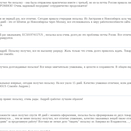
учил 4ю посылку - она была отправлена практически вместе с третьей, но из-за почты России пришла лиш
ОМНОЕ! Очень надежный посредник! сотрудничество продолжается!
я не первый раз, все отлично. Сегодня пришла очередная посылка. Из Австралии в Новосибирск шла чер
 дней - это от Штатов до Новосибирска через Москву, все отслеживалось в меру работоспособности сайта
ся.
й раз заказываем, EC501974157US , посылка шла очень долго,но это проблемы почты Росии. Все отлич
рмируется.
ндрей. Посылку получил, все по высшему разряду. Жаль только что очень долго пришлось ждать. Товары
ое спасибо.
лучила долгожданные посылки! Все вещи замечательно упакованы, в целости и сохранности. В общем ещ
казывал впервые, сегодня получил посылку. На все ушло 15 дней. Качество упаковки отличное, всем дов
45US Спасибо Андрею:)
ер принес посылку, очень рады. Андрей сработал лучшим образом!
ожности заказ получил спустя 48 дней с момента оформления, посылка была сформирована из двух товаро
атянулся..., тем не менее посылку получил, все отлично упаковано, качество заказанных вещей также от
ник" за проделанную работу! Все-таки не легкое дело "тащить" посылку из Америки во Владивосток..., е