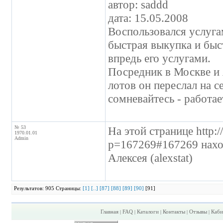
автор: saddd
дата: 15.05.2008
Воспользовался услуга
быстрая выкупка и быст
впредь его услугами.
Посредник в Москве и я
лотов он переслал на се
сомневайтесь - работае
№ 53
На этой странице http:
1970.01.01
Admin
p=167269#167269 наход
Алексея (alexstat)
Результатов: 905 Страницы:
[1]
[..]
[87]
[88]
[89]
[90]
[91]
Главная
FAQ
Каталоги
Контакты
Отзывы
Каби
|
|
|
|
|