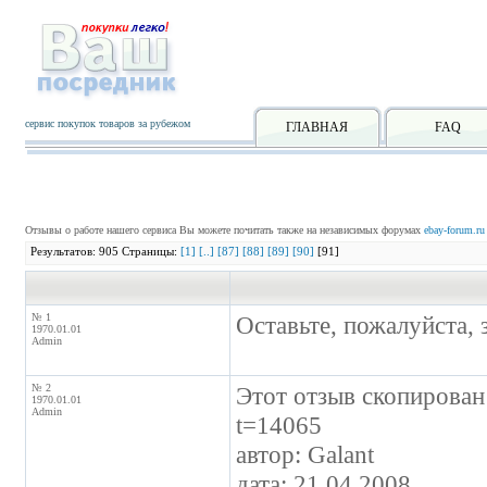
сервис покупок товаров за рубежом
ГЛАВНАЯ
FAQ
Отзывы о работе нашего сервиса Вы можете почитать также на независимых форумах
ebay-forum.ru
Результатов: 905 Страницы:
[1]
[..]
[87]
[88]
[89]
[90]
[91]
№ 1
Оставьте, пожалуйста, 
1970.01.01
Admin
№ 2
Этот отзыв скопирован 
1970.01.01
Admin
t=14065
автор: Galant
дата: 21.04.2008