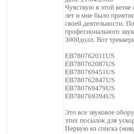
Чувствую в этой ветке
лет и мне было приятно
своей деятельности. По
професионального зву
3000долл. Вот треккер
EB780762011US
EB780762087US
EB780769451US
EB780762847US
EB780769479US
EB780769394US
Это все звуковое обору
этих посылок для уско
Первую из списка (мик