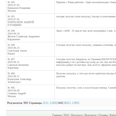
№ 505
Приятно с Вами работать. Одни положительные Эмоц
2010.07.03
Кинжалов Владимир
Москва
№ 501
сегодня получил свою посылку, быстро и качественно.
2010.07.03
ПАНТЕЛЕЕВ АНДРЕЙ
П.РОЩИНО
№ 500
Заказ с ибэй - 24 дня,из них доля посредника 2 дня, т
2010.06.24
Желтов Станислав Андреевич
Кардымово
№ 499
Сегодня получил свою посылку, упаковка отличная, вн
2010.06.23
Свистунов Антон
Бердск
№ 497
Сегодня получил бандероль из Германии-RK43376764
2010.06.11
информации о его доставке на склад до сих пор нет.
Савельев Валентин
посылка дойдет по-быстрее. Как получу оформлю нов
Караганда
№ 496
Получил посылку, в этот раз почта сработала быстро.
2010.06.11
доволен.
Коршунов Александр
Зеленогорск
№ 495
Посылку получил, хоть и шла больше месяца. Спасиб
2010.06.09
Семенов Андрей
Москва
Результатов: 905 Страницы:
[1]
[..]
[43]
[44]
[45]
[..]
[91]
Главная
FAQ
Каталоги
Контакты
Отзывы
Каби
|
|
|
|
|