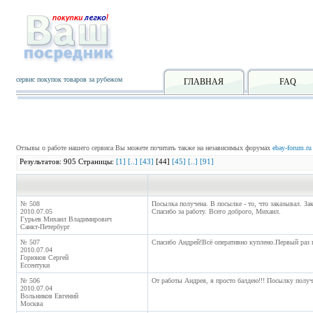
сервис покупок товаров за рубежом
ГЛАВНАЯ
FAQ
Отзывы о работе нашего сервиса Вы можете почитать также на независимых форумах
ebay-forum.ru
Результатов: 905 Страницы:
[1]
[..]
[43]
[44]
[45]
[..]
[91]
№ 508
Посылка получена. В посылке - то, что заказывал. Зак
2010.07.05
Спасибо за работу. Всего доброго, Михаил.
Гурьев Михаил Владимирович
Санкт-Петербург
№ 507
Спасибо Андрей!Всё оперативно куплено.Первый раз 
2010.07.04
Горюнов Сергей
Ессентуки
№ 506
От работы Андрея, я просто балдею!!! Посылку получ
2010.07.04
Вольников Евгений
Москва