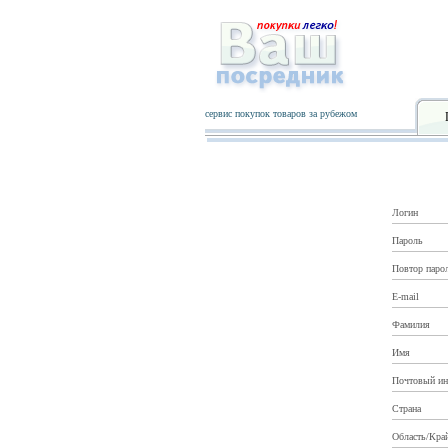
сервис покупок товаров за рубежом
Логин
Пароль
Повтор паро
E-mail
Фамилия
Имя
Почтовый ин
Страна
Область/Кра