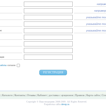
наприм
например
указывайте то
указывайте то
ис
указывайте то
ация
работы
согласен
РЕГИСТРАЦИЯ
Q
Каталоги
Контакты
Отзывы
Кабинет
доставка с аукционов
Правила
Карта сайта
Ста
|
|
|
|
|
|
|
|
Copyright © Ваш-посредник 2008-2009. All Rights Reserved.
Разработка сайта
devep.ru