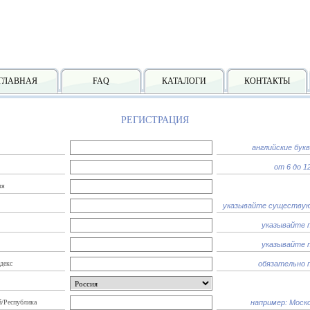
ГЛАВНАЯ
FAQ
КАТАЛОГИ
КОНТАКТЫ
РЕГИСТРАЦИЯ
английские бук
от 6 до 1
ля
указывайте существую
указывайте 
указывайте 
декс
обязательно 
й/Республика
например: Моско