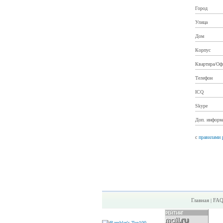
Город
Улица
Дом
Корпус
Квартира/Оф
Телефон
ICQ
Skype
Доп. информ
с
правилами 
Главная
FA
|