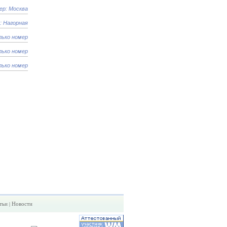
ер: Москва
: Нагорная
лько номер
лько номер
лько номер
тьи
Новости
|