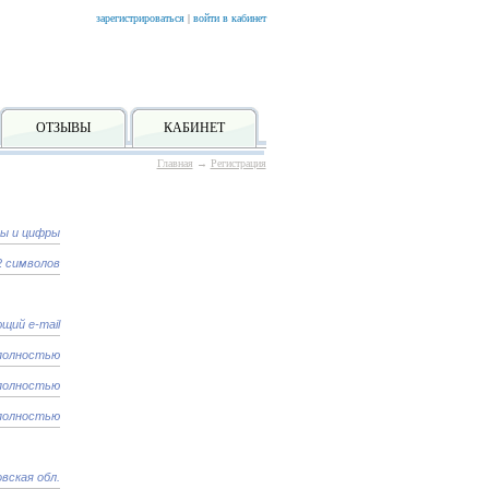
зарегистрироваться
|
войти в кабинет
ОТЗЫВЫ
КАБИНЕТ
Главная
→
Регистрация
вы и цифры
2 символов
щий e-mail
полностью
полностью
полностью
вская обл.