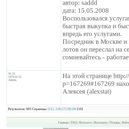
автор: saddd
дата: 15.05.2008
Воспользовался услуга
быстрая выкупка и быст
впредь его услугами.
Посредник в Москве и я
лотов он переслал на се
сомневайтесь - работае
№ 53
На этой странице http:
1970.01.01
Admin
p=167269#167269 наход
Алексея (alexstat)
Результатов: 905 Страницы:
[1]
[..]
[6]
[7]
[8]
[9]
[10]
Главная
FAQ
Каталоги
Контакты
Отзывы
Каби
|
|
|
|
|