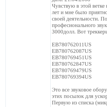
Чувствую в этой ветке
лет и мне было приятно
своей деятельности. По
професионального зву
3000долл. Вот треккер
EB780762011US
EB780762087US
EB780769451US
EB780762847US
EB780769479US
EB780769394US
Это все звуковое обору
этих посылок для уско
Первую из списка (мик