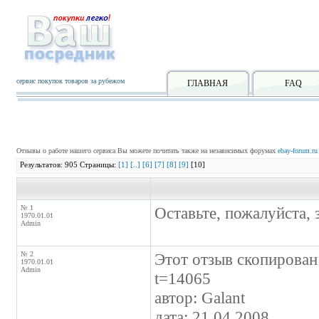
сервис покупок товаров за рубежом
ГЛАВНАЯ
FAQ
Отзывы о работе нашего сервиса Вы можете почитать также на независимых форумах
ebay-forum.ru
Результатов: 905 Страницы:
[1]
[..]
[6]
[7]
[8]
[9]
[10]
№ 1
Оставьте, пожалуйста, 
1970.01.01
Admin
№ 2
Этот отзыв скопирован 
1970.01.01
Admin
t=14065
автор: Galant
дата: 21.04.2008